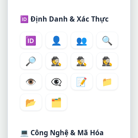
🆔
Định Danh & Xác Thực
🆔
👤
👥
🔍
🔎
🕵️
🕵️‍♂️
🕵️‍♀️
👁️
👁️
📝
📁
📂
🗂️
💻
Công Nghệ & Mã Hóa