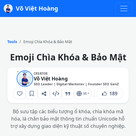
Võ Việt Hoàng
Tools
Emoji Chìa Khóa & Bảo Mật
Emoji Chìa Khóa & Bảo Mật
CREATOR
Võ Việt Hoàng
SEO Leader | Digital Marketer | Founder SEO GenZ
189
VI
Bộ sưu tập các biểu tượng ổ khóa, chìa khóa mã
hóa, lá chắn bảo mật thông tin chuẩn Unicode hỗ
trợ xây dựng giao diện kỹ thuật số chuyên nghiệp.