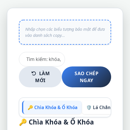
LÀM
SAO CHÉP
MỚI
NGAY
🔑 Chìa Khóa & Ổ Khóa
🛡️ Lá Chắn & An Ni
🔑
Chìa Khóa & Ổ Khóa