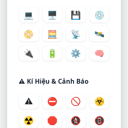
💻
🖥️
💾
💿
📀
🧮
📡
🛰️
🔌
🔋
⚙️
🧠
⚠️
Kí Hiệu & Cảnh Báo
⚠️
⛔
🚫
☣️
☢️
🛑
🚷
📵