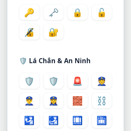
🔑
🗝️
🔒
🔓
🔏
🔐
🛡️
Lá Chắn & An Ninh
🛡️
🛡
🚨
👮
👮‍♂️
👮‍♀️
🧱
⛓️
🛂
🛃
🛄
🛅