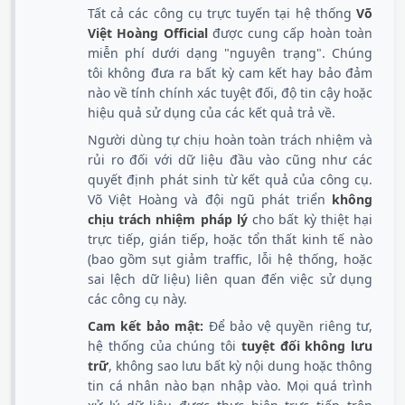
Tất cả các công cụ trực tuyến tại hệ thống
Võ
Việt Hoàng Official
được cung cấp hoàn toàn
miễn phí dưới dạng "nguyên trạng". Chúng
tôi không đưa ra bất kỳ cam kết hay bảo đảm
nào về tính chính xác tuyệt đối, độ tin cậy hoặc
hiệu quả sử dụng của các kết quả trả về.
Người dùng tự chịu hoàn toàn trách nhiệm và
rủi ro đối với dữ liệu đầu vào cũng như các
quyết định phát sinh từ kết quả của công cụ.
Võ Việt Hoàng và đội ngũ phát triển
không
chịu trách nhiệm pháp lý
cho bất kỳ thiệt hại
trực tiếp, gián tiếp, hoặc tổn thất kinh tế nào
(bao gồm sụt giảm traffic, lỗi hệ thống, hoặc
sai lệch dữ liệu) liên quan đến việc sử dụng
các công cụ này.
Cam kết bảo mật:
Để bảo vệ quyền riêng tư,
hệ thống của chúng tôi
tuyệt đối không lưu
trữ
, không sao lưu bất kỳ nội dung hoặc thông
tin cá nhân nào bạn nhập vào. Mọi quá trình