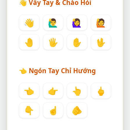
👋
Vẫy Tay & Chào Hỏi
👋
🙋‍♂️
🙋‍♀️
🙋
🤚
🖐️
✋
🖖
👈
Ngón Tay Chỉ Hướng
👈
👉
👆
🖕
👇
☝️
🫵