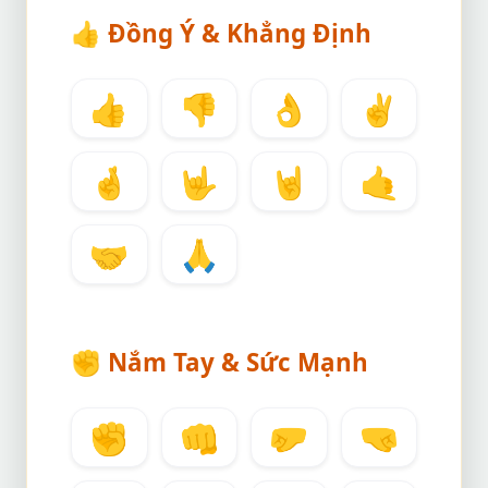
👍
Đồng Ý & Khẳng Định
👍
👎
👌
✌️
🤞
🤟
🤘
🤙
🤝
🙏
✊
Nắm Tay & Sức Mạnh
✊
👊
🤛
🤜