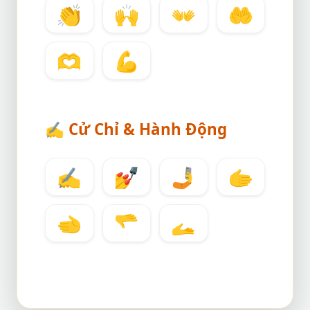
👏
🙌
👐
🤲
🫶
💪
✍️
Cử Chỉ & Hành Động
✍️
💅
🤳
🫱
🫲
🫳
🫴