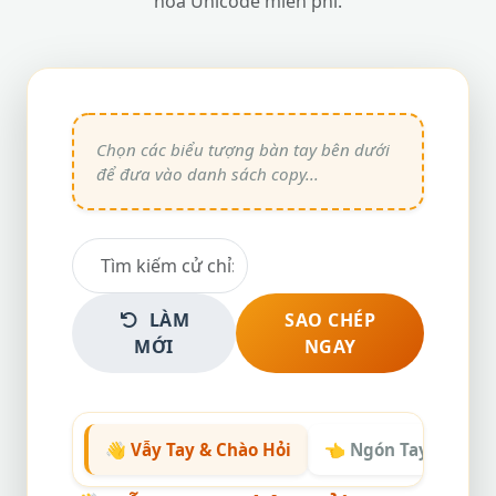
hóa Unicode miễn phí.
LÀM
SAO CHÉP
MỚI
NGAY
👋 Vẫy Tay & Chào Hỏi
👈 Ngón Tay Chỉ H