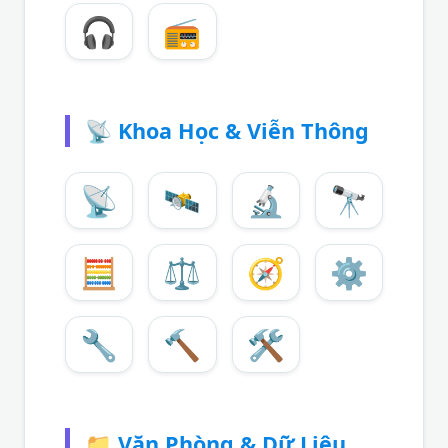
🎧
📻
📡
Khoa Học & Viễn Thông
📡
🛰️
🔬
🔭
🧮
⚖️
🧭
⚙️
🔧
🔨
🛠️
📁
Văn Phòng & Dữ Liệu