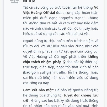
NHIỆM
Tất cả các công cụ trực tuyến tại hệ thống
Võ
Việt Hoàng Official
được cung cấp hoàn toàn
miễn phí dưới dạng "nguyên trạng". Chúng
tôi không đưa ra bất kỳ cam kết hay bảo đảm
nào về tính chính xác tuyệt đối, độ tin cậy hoặc
hiệu quả sử dụng của các kết quả trả về.
Người dùng tự chịu hoàn toàn trách nhiệm và
rủi ro đối với dữ liệu đầu vào cũng như các
quyết định phát sinh từ kết quả của công cụ.
Võ Việt Hoàng và đội ngũ phát triển
không
chịu trách nhiệm pháp lý
cho bất kỳ thiệt hại
trực tiếp, gián tiếp, hoặc tổn thất kinh tế nào
(bao gồm sụt giảm traffic, lỗi hệ thống, hoặc
sai lệch dữ liệu) liên quan đến việc sử dụng
các công cụ này.
Cam kết bảo mật:
Để bảo vệ quyền riêng tư,
hệ thống của chúng tôi
tuyệt đối không lưu
trữ
, không sao lưu bất kỳ nội dung hoặc thông
tin cá nhân nào bạn nhập vào. Mọi quá trình