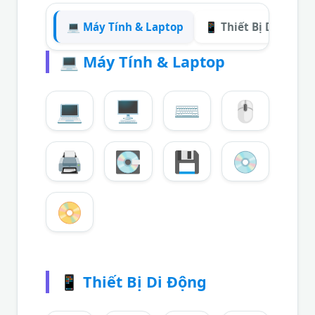
💻 Máy Tính & Laptop
📱 Thiết Bị Di Động
💻
Máy Tính & Laptop
💻
🖥️
⌨️
🖱️
🖨️
💽
💾
💿
📀
📱
Thiết Bị Di Động