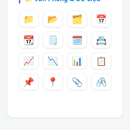
📁
📂
🗂️
📅
📆
🗒️
🗓️
📇
📈
📉
📊
📋
📌
📍
📎
🖇️