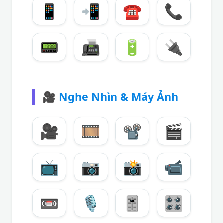
📱
📲
☎️
📞
📟
📠
🔋
🔌
🎥
Nghe Nhìn & Máy Ảnh
🎥
🎞️
📽️
🎬
📺
📷
📸
📹
📼
🎙️
🎚️
🎛️