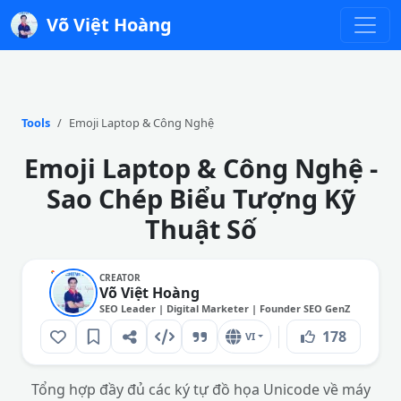
Võ Việt Hoàng
Tools
Emoji Laptop & Công Nghệ
Emoji Laptop & Công Nghệ -
Sao Chép Biểu Tượng Kỹ
Thuật Số
CREATOR
Võ Việt Hoàng
SEO Leader | Digital Marketer | Founder SEO GenZ
178
VI
Tổng hợp đầy đủ các ký tự đồ họa Unicode về máy