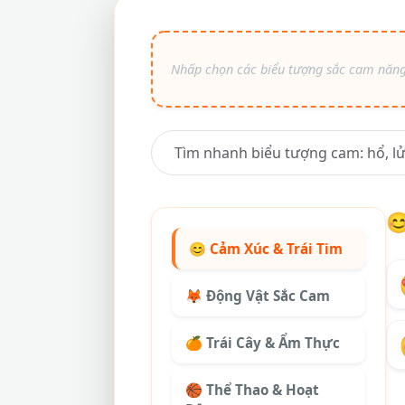

😊 Cảm Xúc & Trái Tim
🦊 Động Vật Sắc Cam
🍊 Trái Cây & Ẩm Thực
🏀 Thể Thao & Hoạt