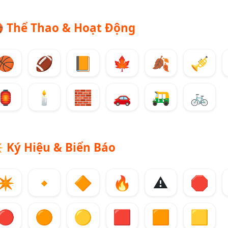

Thể Thao & Hoạt Động
🏀
🏈
📙
🍁
🍂
🎺
🏮
🕯️
🧱
🚗
🛺
🚲
️
Ký Hiệu & Biển Báo
✴️
🔸
🔶
🔥
⚠️
🛑
🔴
🟠
🟡
🟥
🟧
🟨