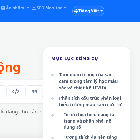
Ấn phẩm
SEO Monitor
Tiếng Việt
MỤC LỤC CÔNG CỤ
ộng
Tầm quan trọng của sắc
cam trong tâm lý học màu
sắc và thiết kế UI/UX
137
VI
Phân tích cấu trúc phân loại
biểu tượng màu cam rực rỡ
ễ dàng cho các dự án thiết kế, bài đăng
Tối ưu hóa hiệu năng tải
trang và phân phối nội
dung số
Tương thích đa nền tảng