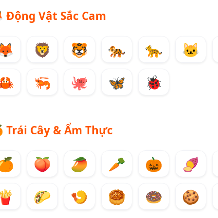

Động Vật Sắc Cam
🦊
🦁
🐯
🐅
🐆
🐱
🦀
🦐
🐙
🦋
🐞

Trái Cây & Ẩm Thực
🍊
🍑
🥭
🥕
🎃
🍠
🍟
🌮
🍤
🥮
🍩
🍪