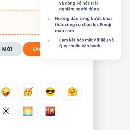
và đồng bộ hóa trải
nghiệm người dùng
Hướng dẫn từng bước khai
thác công cụ chọn lọc Emoji
màu cam
Cam kết bảo mật dữ liệu và
Quy chuẩn vận hành
 MỚI
SAO CHÉP NGAY
🤪
🥳
😎
🤗
☀️
🌅
🌇