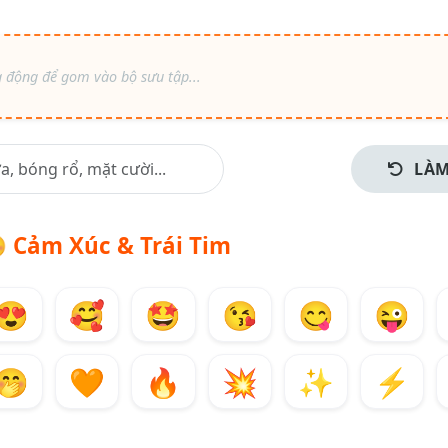
LÀM

Cảm Xúc & Trái Tim
😍
🥰
🤩
😘
😋
😜
🤭
🧡
🔥
💥
✨
⚡