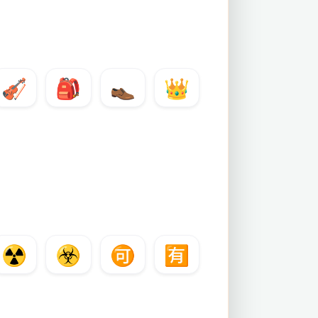
🎻
🎒
👞
👑
☢️
☣️
🉑
🈶