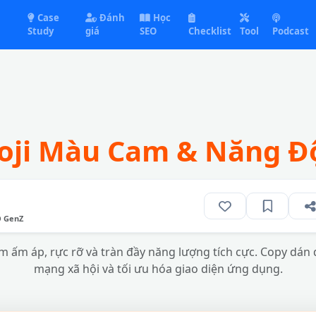
Case
Đánh
Học
Study
giá
SEO
Checklist
Tool
Podcast
oji Màu Cam & Năng Đ
O GenZ
 ấm áp, rực rỡ và tràn đầy năng lượng tích cực. Copy dán d
mạng xã hội và tối ưu hóa giao diện ứng dụng.