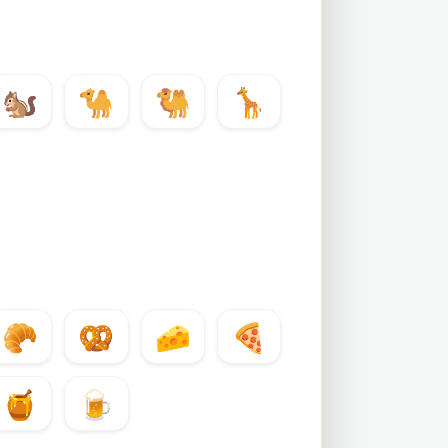
🐿️
🐪
🐫
🦒
🥐
🥨
🧀
🍕
🍯
🍺