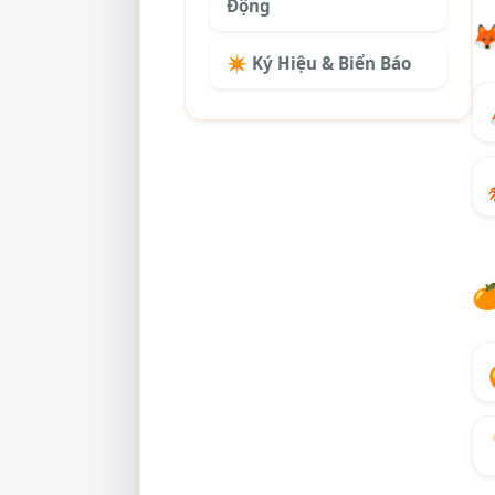
Động

✴️ Ký Hiệu & Biển Báo
