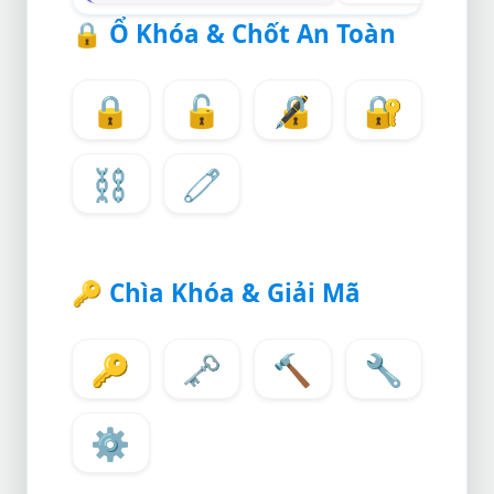
🔒
Ổ Khóa & Chốt An Toàn
🔒
🔓
🔏
🔐
⛓️
🧷
🔑
Chìa Khóa & Giải Mã
🔑
🗝️
🔨
🔧
⚙️