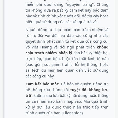
miễn phí dưới dạng "nguyên trạng". Chúng
tôi không đưa ra bất kỳ cam kết hay bảo đảm
nào về tính chính xác tuyệt đối, độ tin cậy hoặc
hiệu quả sử dụng của các kết quả trả về.
Người dùng tự chịu hoàn toàn trách nhiệm và
rủi ro đối với dữ liệu đầu vào cũng như các
quyết định phát sinh từ kết quả của công cụ.
Võ Việt Hoàng và đội ngũ phát triển
không
chịu trách nhiệm pháp lý
cho bất kỳ thiệt hại
trực tiếp, gián tiếp, hoặc tổn thất kinh tế nào
(bao gồm sụt giảm traffic, lỗi hệ thống, hoặc
sai lệch dữ liệu) liên quan đến việc sử dụng
các công cụ này.
Cam kết bảo mật:
Để bảo vệ quyền riêng tư,
hệ thống của chúng tôi
tuyệt đối không lưu
trữ
, không sao lưu bất kỳ nội dung hoặc thông
tin cá nhân nào bạn nhập vào. Mọi quá trình
xử lý dữ liệu được thực hiện trực tiếp trên
trình duyệt của bạn (Client-side).