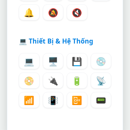
🔔
🔕
🔇
💻
Thiết Bị & Hệ Thống
💻
🖥️
💾
💿
📀
🔌
🔋
📡
📶
📳
📴
📟