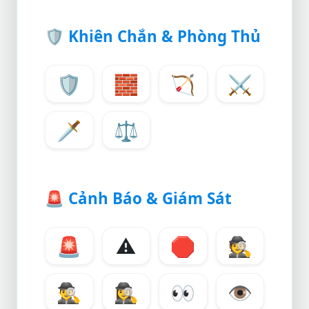
🛡️
Khiên Chắn & Phòng Thủ
🛡️
🧱
🏹
⚔️
🗡️
⚖️
🚨
Cảnh Báo & Giám Sát
🚨
⚠️
🛑
🕵️
🕵️‍♂️
🕵️‍♀️
👀
👁️