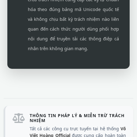
hóa theo đúng bảng mã Unicode quốc tế
và không chịu bất kỳ trách nhiệm nào liên
quan đến cách thức người dùng phối hợp
nội dung để truyền tải các thông điệp cá
nhân trên không gian mạng.
THÔNG TIN PHÁP LÝ & MIỄN TRỪ TRÁCH
NHIỆM
Tất cả các công cụ trực tuyến tại hệ thống
Võ
Việt Hoàng Official
được cung cấp hoàn toàn