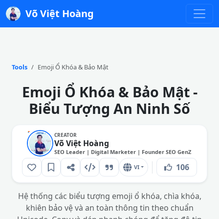
Võ Việt Hoàng
Tools
Emoji Ổ Khóa & Bảo Mật
Emoji Ổ Khóa & Bảo Mật -
Biểu Tượng An Ninh Số
CREATOR
Võ Việt Hoàng
SEO Leader | Digital Marketer | Founder SEO GenZ
106
VI
Hệ thống các biểu tượng emoji ổ khóa, chìa khóa,
khiên bảo vệ và an toàn thông tin theo chuẩn