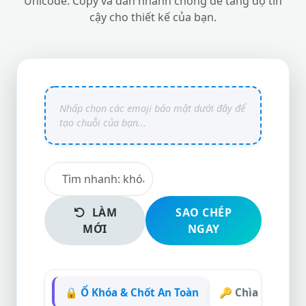
Unicode. Copy và dán nhanh chóng để tăng độ tin
cậy cho thiết kế của bạn.
LÀM
SAO CHÉP
MỚI
NGAY
🔒 Ổ Khóa & Chốt An Toàn
🔑 Chìa Khóa & 