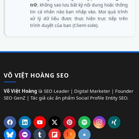
trữ
, không sao lưu bất kỳ nội dung hoặc thông
tin cá nhân nào bạn nhập vào. Mọi quá trình
xử lý dữ liệu được thực hiện trực tiếp trên
trình duyệt của bạn (Client-side).
VÕ VIỆT HOÀNG SEO
Võ Việt Hoàng
là SEO Leader | Digital Marketer | Founder
SEO GenZ | Tác giả các ấn phẩm Social Profile Entity SEO.