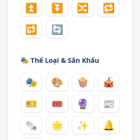
⏫
⏬
🔀
🔁
🔂
🔄
🎭
Thể Loại & Sân Khấu
🎭
🎨
🍿
🎪
🎫
🎟️
🔮
📰
🗞️
🌟
✨
🔔