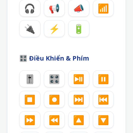
🎧
📢
📣
📶
🔌
⚡
🔋
🎛️
Điều Khiển & Phím
🎚️
🎛️
⏯️
⏸️
⏹️
⏺️
⏭️
⏮️
⏩
⏪
🔼
🔽