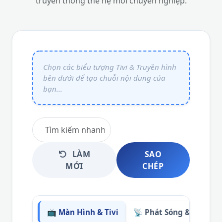
truyền thông thế hệ mới chuyên nghiệp.
LÀM
SAO
MỚI
CHÉP
📺 Màn Hình & Tivi
📡 Phát Sóng & Âm Tha