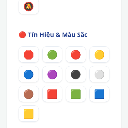
🔕
🔴
Tín Hiệu & Màu Sắc
🛑
🟢
🔴
🟡
🔵
🟣
⚫
⚪
🟤
🟥
🟩
🟦
🟨