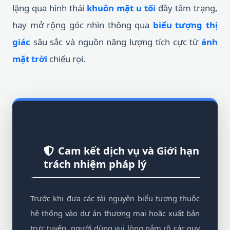
lặng qua hình thái
khuôn mặt u tối
đầy tâm trạng,
hay mở rộng góc nhìn thông qua
biểu tượng thị
giác
sâu sắc và nguồn năng lượng tích cực từ
ánh
mặt trời
chiếu rọi.
Cam kết dịch vụ và Giới hạn
trách nhiệm pháp lý
Trước khi đưa các tài nguyên biểu tượng thuộc
hệ thống vào dự án thương mại hoặc xuất bản
trực tuyến, người dùng vui lòng nắm rõ các quy