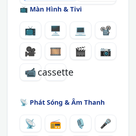
📺
Màn Hình & Tivi
📺
🖥️
💻
📽️
🎥
🎞️
🎬
📷
📹
cassette
📡
Phát Sóng & Âm Thanh
📡
📻
🎙️
🎤