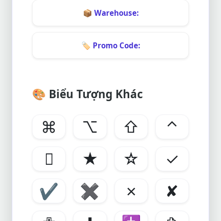
📦
Warehouse:
🏷️
Promo Code:
🎨
Biểu Tượng Khác
⌘
⌥
⇧
⌃

★
☆
✓
✔
✖
✗
✘