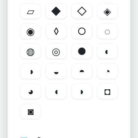
▱
◆
◇
◈
◉
◊
○
◌
◍
◎
●
◐
◑
◒
◓
◔
◕
◖
◗
◘
◙