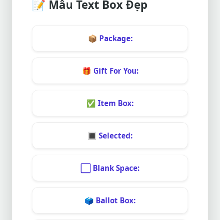
📝
Mẫu Text Box Đẹp
📦
Package:
🎁
Gift For You:
✅
Item Box:
🔳
Selected:
⬜
Blank Space:
🗳️
Ballot Box: