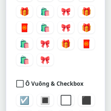
🎁
🛍️
🎀
🎁
🧧
🛍️
🎀
🎁
🛍️
🎀
🎁
🧧
🛍️
🎀
⬜
Ô Vuông & Checkbox
☑️
🔳
⬜
⬛