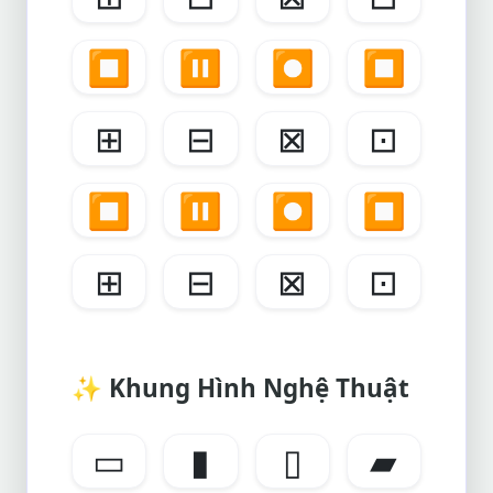
⏹️
⏸️
⏺️
⏹️
⊞
⊟
⊠
⊡
⏹️
⏸️
⏺️
⏹️
⊞
⊟
⊠
⊡
✨
Khung Hình Nghệ Thuật
▭
▮
▯
▰