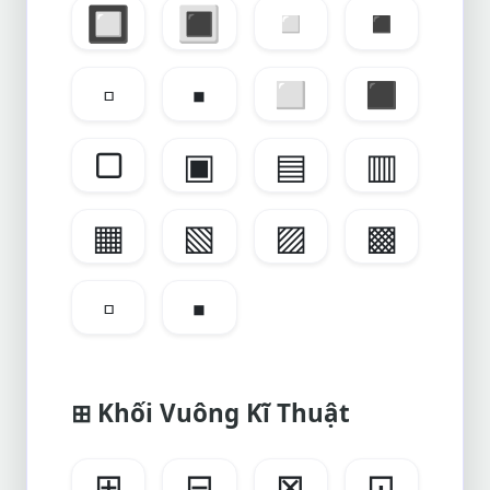
🔲
🔳
◽
◾
▫
▪
◻
◼
▢
▣
▤
▥
▦
▧
▨
▩
▫
▪
⊞ Khối Vuông Kĩ Thuật
⊞
⊟
⊠
⊡