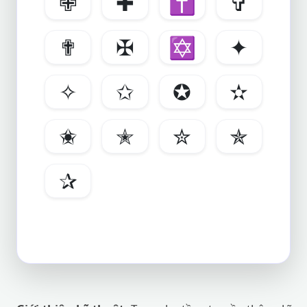
✙
✚
✝
✞
✟
✠
✡
✦
✧
✩
✪
✫
✬
✭
✮
✯
✰