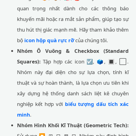
quan trọng nhất dành cho các thông báo
khuyến mãi hoặc ra mắt sản phẩm, giúp tạo sự
thu hút thị giác mạnh mẽ. Hãy tham khảo thêm
bộ
icon hộp quà rực rỡ
của chúng tôi.
Nhóm Ô Vuông & Checkbox (Standard
Squares):
Tập hợp các icon ☑️, 🗳️, 🔳, ⬜.
Nhóm này đại diện cho sự lựa chọn, tính kĩ
thuật và sự hoàn thành, là lựa chọn ưu tiên khi
xây dựng hệ thống danh sách liệt kê chuyên
nghiệp kết hợp với
biểu tượng dấu tích xác
minh
.
Nhóm Hình Khối Kĩ Thuật (Geometric Tech):
Sử dụng ⏹️, ⊞, ⊟, ⊠, ⊡. Nhóm này định hình