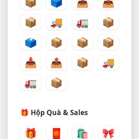
📦
🗳️
📥
📤
📦
🚚
🚛
📦
🗳️
📦
📦
📦
📥
📤
📦
🚚
🚛
📦
🎁
Hộp Quà & Sales
🎁
🧧
🛍️
🎀