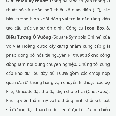
Giới thiệu kỹ thuật:
Trong hạ tầng truyền thông kĩ
thuật số và ngôn ngữ thiết kế giao diện (UI), các
biểu tượng hình khối đóng vai trò là nền tảng kiến
tạo cấu trúc và sự ổn định. Công cụ
Icon Box &
Biểu Tượng Ô Vuông
(Square Symbols Online) của
Võ Việt Hoàng được xây dựng nhằm cung cấp giải
pháp đồng bộ hóa tài nguyên kĩ thuật số cho cộng
đồng làm nội dung chuyên nghiệp. Chúng tôi cung
cấp kho dữ liệu đầy đủ 100% gồm các emoji hộp
quà rực rỡ, thùng hàng vận chuyển kĩ thuật, các bộ
kí tự Unicode đặc thù đại diện cho ô tích (Checkbox),
khung viền thẩm mỹ và hệ thống hình khối kĩ thuật
số đương đại. Toàn bộ dữ liệu được tối ưu hóa hiển