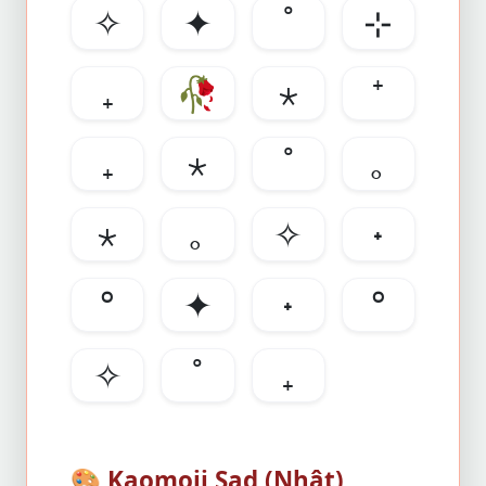
✧
✦
˚
⊹
₊
🥀
⋆
⁺
₊
⋆
˚
｡
⋆
｡
✧
˖
°
✦
˖
°
✧
˚
₊
🎨
Kaomoji Sad (Nhật)