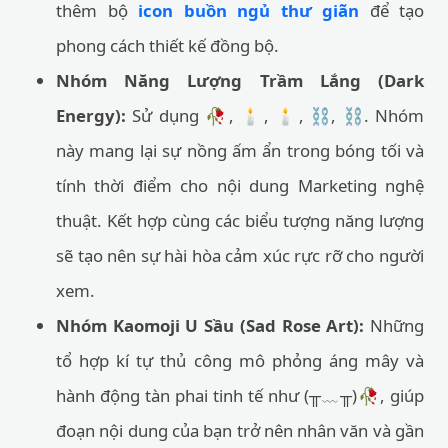
thêm bộ
icon buồn ngủ thư giãn
để tạo
phong cách thiết kế đồng bộ.
Nhóm Năng Lượng Trầm Lắng (Dark
Energy):
Sử dụng 🥀, 🕯️, 🕯️, ⛓️, ⛓️. Nhóm
này mang lại sự nồng ấm ẩn trong bóng tối và
tính thời điểm cho nội dung Marketing nghệ
thuật. Kết hợp cùng các biểu tượng năng lượng
sẽ tạo nên sự hài hòa cảm xúc rực rỡ cho người
xem.
Nhóm Kaomoji U Sầu (Sad Rose Art):
Những
tổ hợp kí tự thủ công mô phỏng áng mây và
hành động tàn phai tinh tế như (╥﹏╥)🥀, giúp
đoạn nội dung của bạn trở nên nhân văn và gần