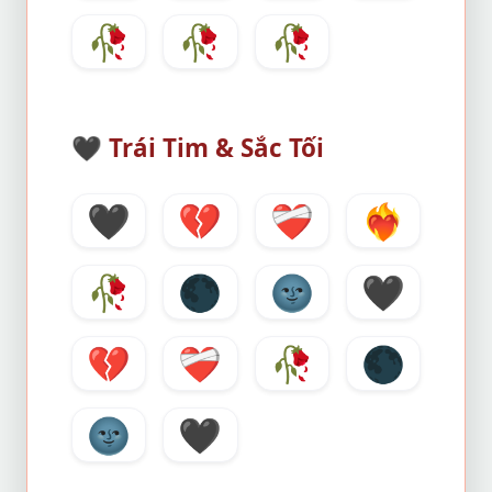
🥀
🥀
🥀
🖤
Trái Tim & Sắc Tối
🖤
💔
❤️‍🩹
❤️‍🔥
🥀
🌑
🌚
🖤
💔
❤️‍🩹
🥀
🌑
🌚
🖤