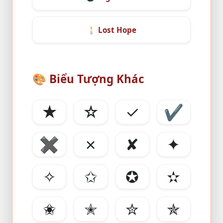
🕯️
Lost Hope
🎨
Biểu Tượng Khác
★
☆
✓
✔
✖
✗
✘
✦
✧
✩
✪
✫
✬
✭
✮
✯