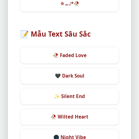
☆.｡.:*
🥀
📝
Mẫu Text Sâu Sắc
🥀
Faded Love
🖤
Dark Soul
✨
Silent End
🥀
Wilted Heart
🌑
Night Vibe