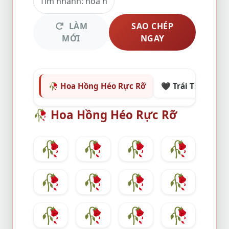
LÀM
SAO CHÉP
MỚI
NGAY
🥀 Hoa Hồng Héo Rực Rỡ
🖤 Trái Tim & Sắc 
🥀
Hoa Hồng Héo Rực Rỡ
🥀
🥀
🥀
🥀
🥀
🥀
🥀
🥀
🥀
🥀
🥀
🥀