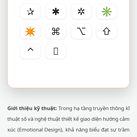
✰
✱
✲
✳
✴
⌘
⌥
⇧
⌃

Giới thiệu kỹ thuật:
Trong hạ tầng truyền thông kĩ
thuật số và nghệ thuật thiết kế giao diện hướng cảm
xúc (Emotional Design), khả năng biểu đạt sự trầm