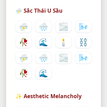
⛈️
Sắc Thái U Sầu
⛈️
🌧️
🌫️
🌬️
🥀
🌊
🕯️
⛓️
⛈️
🌧️
🌫️
🌬️
🥀
🌊
✨
Aesthetic Melancholy