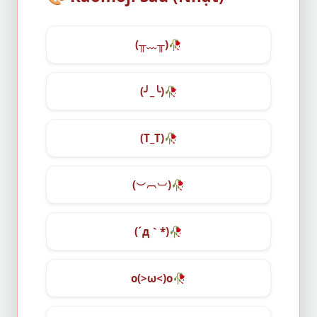
(╥﹏╥)
🥀
(╯_╰)
🥀
(T_T)
🥀
(︶︹︺)
🥀
(´д｀*)
🥀
o(>ω<)o
🥀