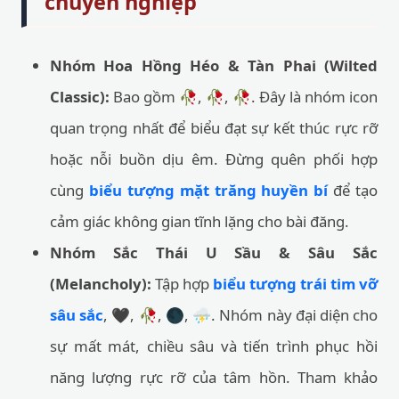
chuyên nghiệp
Nhóm Hoa Hồng Héo & Tàn Phai (Wilted
Classic):
Bao gồm 🥀, 🥀, 🥀. Đây là nhóm icon
quan trọng nhất để biểu đạt sự kết thúc rực rỡ
hoặc nỗi buồn dịu êm. Đừng quên phối hợp
cùng
biểu tượng mặt trăng huyền bí
để tạo
cảm giác không gian tĩnh lặng cho bài đăng.
Nhóm Sắc Thái U Sầu & Sâu Sắc
(Melancholy):
Tập hợp
biểu tượng trái tim vỡ
sâu sắc
, 🖤, 🥀, 🌑, ⛈️. Nhóm này đại diện cho
sự mất mát, chiều sâu và tiến trình phục hồi
năng lượng rực rỡ của tâm hồn. Tham khảo