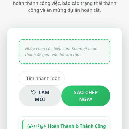
hoàn thành công việc, báo cáo trạng thái thành
công và ăn mừng dự án hoàn tất.
LÀM
SAO CHÉP
MỚI
NGAY
(•
(๑•̀ㅂ•́)و✧ Hoàn Thành & Thành Công