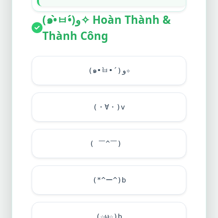
(๑•̀ㅂ•́)و✧ Hoàn Thành &
Thành Công
(๑•̀ㅂ•́)و✧
(・∀・)v
( ￣^￣)ゞ
(*^ー^)b
(☆ω☆)b