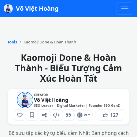
Võ Việt Hoàng
Tools
Kaomoji Done & Hoàn Thành
Kaomoji Done & Hoàn
Thành - Biểu Tượng Cảm
Xúc Hoàn Tất
CREATOR
Võ Việt Hoàng
SEO Leader | Digital Marketer | Founder SEO GenZ
127
VI
Bộ sưu tập các ký tự biểu cảm Nhật Bản phong cách