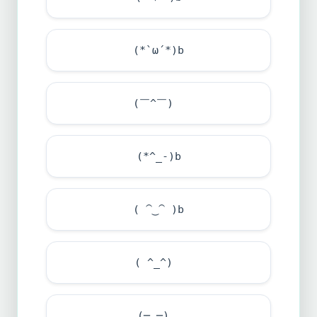
(*`ω´*)b
(￣^￣)ゞ
(*^_-)b
( ⁀‿⁀ )b
( ^_^)ゞ
(─‿─)ゞ