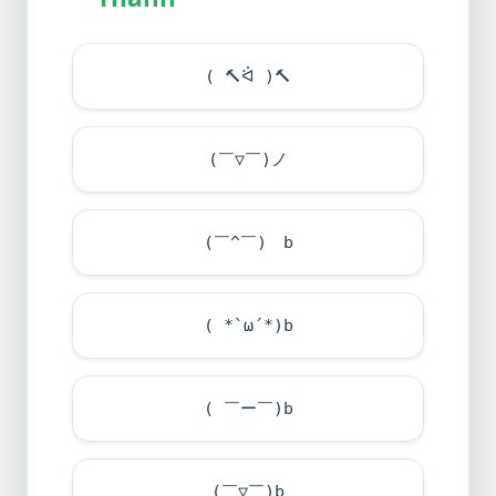
(
🔨
ᐛ )
🔨
(￣▽￣)ノ
(￣^￣)ゞb
( *`ω´*)b
( ￣ー￣)b
(￣▽￣)b