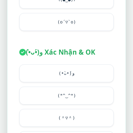
(o´▽`o)
(•̀ᴗ•́)و Xác Nhận & OK
(•̀ᴗ•́)و
(*^‿^*)
(＾▽＾)