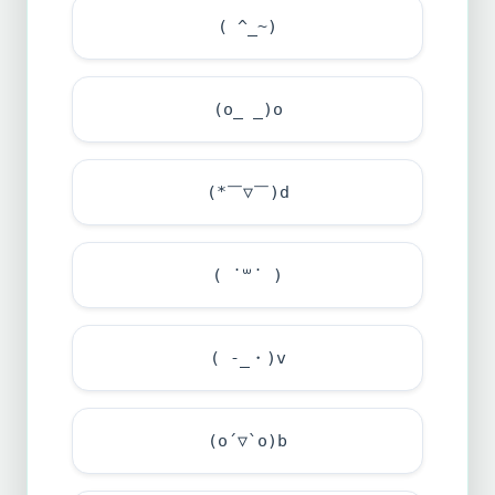
( ^_~)
(o_ _)o
(*￣▽￣)d
( ˙꒳​˙ )
( -_・)v
(o´▽`o)b