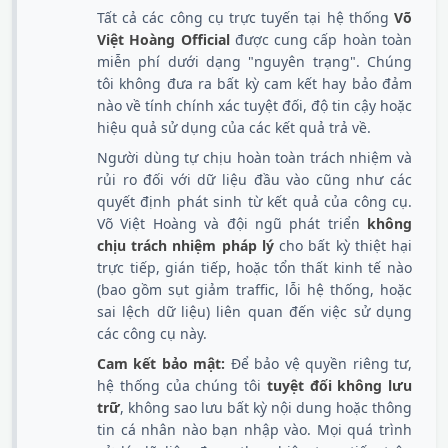
Tất cả các công cụ trực tuyến tại hệ thống
Võ
Việt Hoàng Official
được cung cấp hoàn toàn
miễn phí dưới dạng "nguyên trạng". Chúng
tôi không đưa ra bất kỳ cam kết hay bảo đảm
nào về tính chính xác tuyệt đối, độ tin cậy hoặc
hiệu quả sử dụng của các kết quả trả về.
Người dùng tự chịu hoàn toàn trách nhiệm và
rủi ro đối với dữ liệu đầu vào cũng như các
quyết định phát sinh từ kết quả của công cụ.
Võ Việt Hoàng và đội ngũ phát triển
không
chịu trách nhiệm pháp lý
cho bất kỳ thiệt hại
trực tiếp, gián tiếp, hoặc tổn thất kinh tế nào
(bao gồm sụt giảm traffic, lỗi hệ thống, hoặc
sai lệch dữ liệu) liên quan đến việc sử dụng
các công cụ này.
Cam kết bảo mật:
Để bảo vệ quyền riêng tư,
hệ thống của chúng tôi
tuyệt đối không lưu
trữ
, không sao lưu bất kỳ nội dung hoặc thông
tin cá nhân nào bạn nhập vào. Mọi quá trình