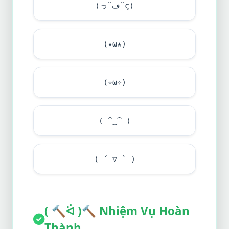
(っ˘ڡ˘ς)
(★ω★)
(✧ω✧)
( ⁀‿⁀ )
( ´ ▽ ` )
(
🔨
ᐛ )
🔨
Nhiệm Vụ Hoàn
Thành