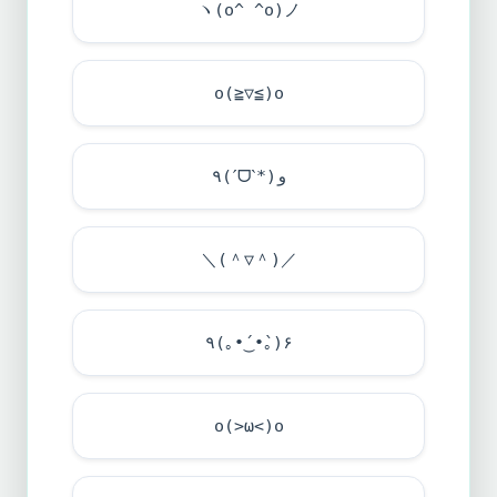
ヽ(o^ ^o)ノ
o(≧▽≦)o
٩(ˊᗜˋ*)و
＼(＾▽＾)／
٩(｡•́‿•̀｡)۶
o(>ω<)o