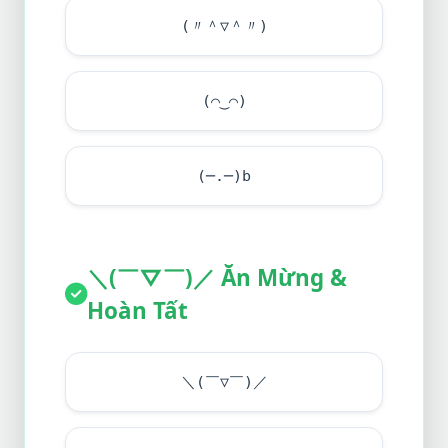
(〃＾▽＾〃)
(⌒‿⌒)
(─.─)b
＼(￣▽￣)／ Ăn Mừng &
Hoàn Tất
＼(￣▽￣)／