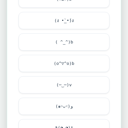
(ง •̀_•́)ง
( ^_^)b
(o^▽^o)b
(─‿─)v
(๑˃ᴗ˂)ﻭ
٩(◕‿◕)۶