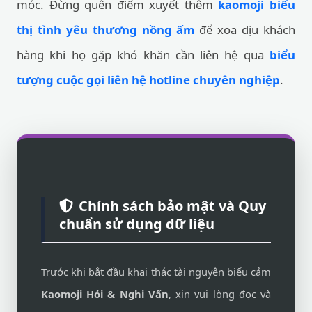
móc. Đừng quên điểm xuyết thêm
kaomoji biểu
thị tình yêu thương nồng ấm
để xoa dịu khách
hàng khi họ gặp khó khăn cần liên hệ qua
biểu
tượng cuộc gọi liên hệ hotline chuyên nghiệp
.
Chính sách bảo mật và Quy
chuẩn sử dụng dữ liệu
Trước khi bắt đầu khai thác tài nguyên biểu cảm
Kaomoji Hỏi & Nghi Vấn
, xin vui lòng đọc và