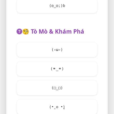
(◎_◎;)b
🧐
Tò Mò & Khám Phá
(✧ω✧)
(⚭_⚭)
(□_□)
(•̪ o •̪)