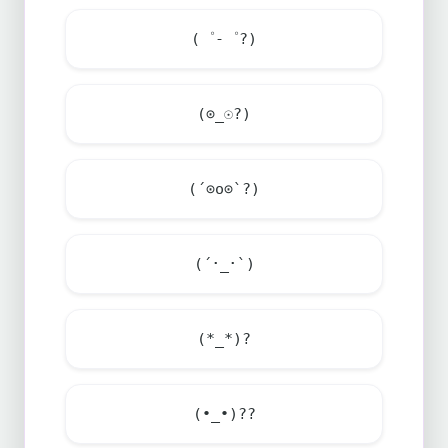
(゜-゜?)
(⊙_☉?)
(´⊙o⊙`?)
(´･_･`)
(*_*)?
(•_•)??