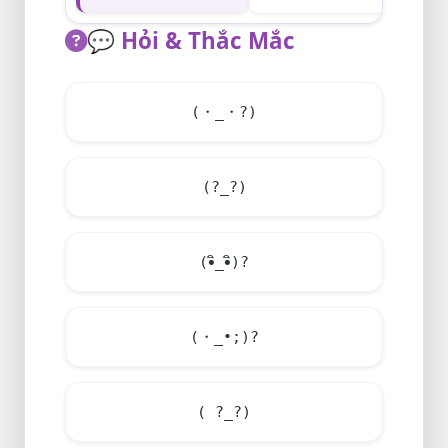
💬
Hỏi & Thắc Mắc
(・_・?)
(?_?)
(•ิ_•ิ)?
(・_•;)?
( ?_?)