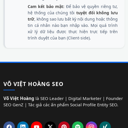
Cam kết bảo mật:
Để bảo vệ quyền riêng tư,
hệ thống của chúng tôi
tuyệt đối không lưu
trữ
, không sao lưu bất kỳ nội dung hoặc thông
tin cá nhân nào bạn nhập vào. Mọi quá trình
xử lý dữ liệu được thực hiện trực tiếp trên
trình duyệt của bạn (Client-side).
VÕ VIỆT HOÀNG SEO
Võ Việt Hoàng
là SEO Leader | Digital Marketer | Founder
SEO GenZ | Tác giả các ấn phẩm Social Profile Entity SEO.