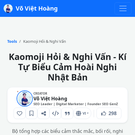
Võ Việt Hoàng
Tools
Kaomoji Hỏi & Nghi Vấn
Kaomoji Hỏi & Nghi Vấn - Kí
Tự Biểu Cảm Hoài Nghi
Nhật Bản
CREATOR
Võ Việt Hoàng
SEO Leader | Digital Marketer | Founder SEO GenZ
298
VI
Bộ tổng hợp các biểu cảm thắc mắc, bối rối, nghi