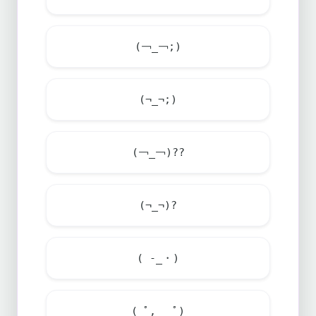
(￢_￢;)
(¬_¬;)
(￢_￢)??
(¬_¬)?
( -_・)
( ﾟ,_ゝﾟ)