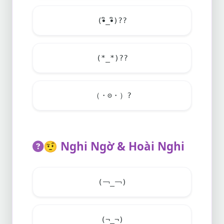
(•ิ_•ิ)??
(*_*)??
（・⊝・）?
🤨
Nghi Ngờ & Hoài Nghi
(￢_￢)
(¬_¬)