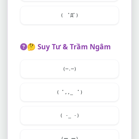
( ﾟДﾟ)
🤔
Suy Tư & Trầm Ngâm
(─.─)
( ﾟ,,_ゝﾟ)
( -_ -)
(ー_ー)