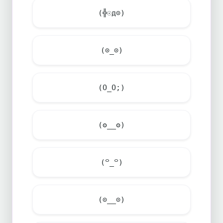
(╬☉д⊙)
(⊙_⊙)
(O_O;)
(ʘ__ʘ)
(꒪_꒪)
(⊙__⊙)