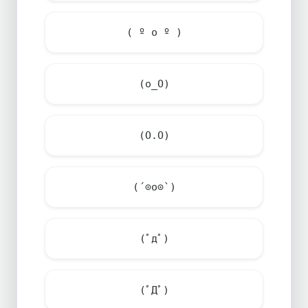
( º o º )
(o_O)
(O.O)
(´⊙o⊙`)
(ﾟдﾟ)
(ﾟДﾟ)