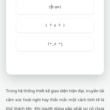
(╬☉д⊙)
( º o º )
(•̪ o •̪)
Trong hệ thống thiết kế giao diện hiện đại, truyền tải
cảm xúc hoài nghi hay thắc mắc một cách tinh tế là
thử thách lớn. Khi người dùng gặp phải sự cố chưa