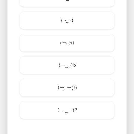
(¬‿¬)
(￢‿¬)
(￢‿¬)b
(￢_￢)b
( -_・)?