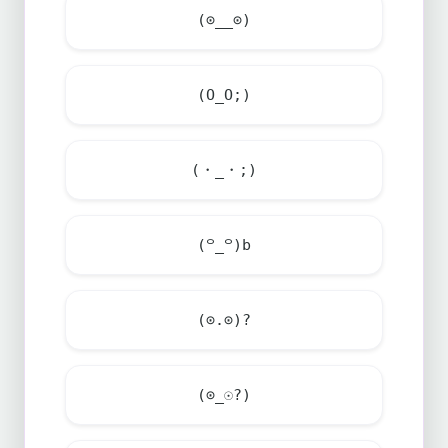
(⊙__⊙)
(O_O;)
(・_・;)
(꒪_꒪)b
(⊙.⊙)?
(⊙_☉?)