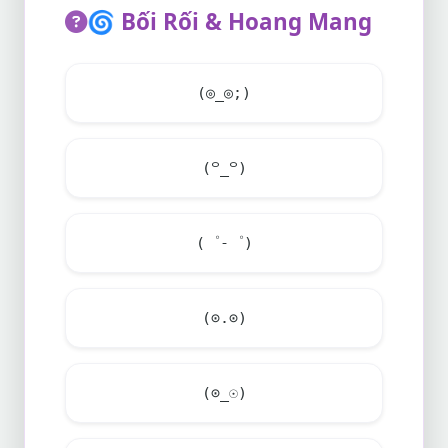
🌀
Bối Rối & Hoang Mang
(◎_◎;)
(꒪_꒪)
(゜-゜)
(⊙.⊙)
(⊙_☉)