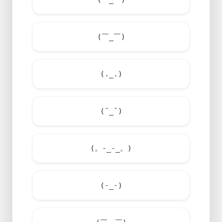
(￣_￣)
(._.)
(¯_¯)
(。-_-_。)
(-_-)