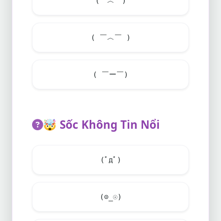
(￣︿￣)
( ￣︿￣ )
( ￣ー￣)
🤯
Sốc Không Tin Nổi
(ﾟдﾟ)
(⊙_☉)