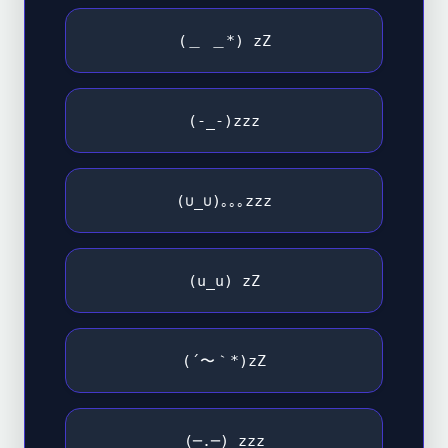
(＿ ＿*) zZ
(-_-)zzz
(∪_∪)｡｡｡zzz
(u_u) zZ
(´〜｀*)zZ
(─.─) zzz