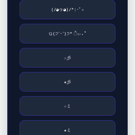
(ﾉ◕ヮ◕)ﾉ*:･ﾟ✧
ଘ(੭ˊᵕˋ)੭* ੈ✩‧₊˚
☆彡
★彡
☆ミ
★ミ