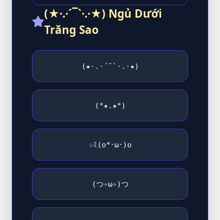
(★·.·´¯`·.·★) Ngủ Dưới
Trăng Sao
(★·.·´¯`·.·★)
(*★.★*)
☆ﾐ(o*･ω･)o
(つ✧ω✧)つ