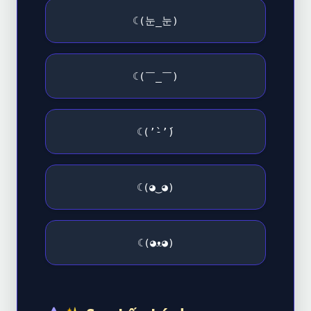
☾(눈_눈)
☾(￣_￣)
☾(’̀-’́)
☾(◕‿◕)
☾(◕ᴥ◕)