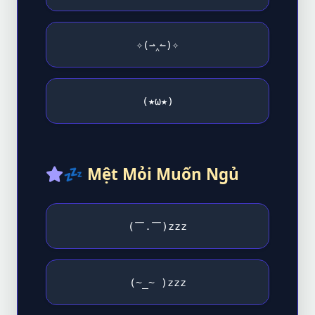
✧(⇀‸↼)✧
(★ω★)
💤
Mệt Mỏi Muốn Ngủ
(￣.￣)zzz
(~_~ )zzz