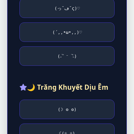
(っ˘ڡ˘ς)♡
(´,,•ω•,,)♡
(˶‾᷄ ⁻ ‾᷅˵)
🌙
Trăng Khuyết Dịu Êm
(☽ ʘ ʘ)
☾(☼_☼)