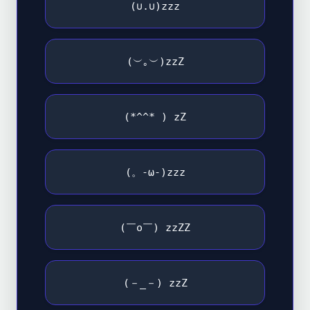
(∪.∪)zzz
(︶｡︶)zzZ
(*^^* ) zZ
(。-ω-)zzz
(￣o￣) zzZZ
(－_－) zzZ