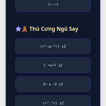
(─.─)
🧸
Thú Cưng Ngủ Say
(=^-ω-^=) zZ
ʕ •ᴥ•ʔ zZ
U・ᴥ・U zZ
(=^‥^=) zZ