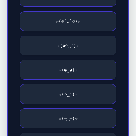
☆(❁´◡`❁)☆
☆(✿◠‿◠)☆
☆(◕‿◕)☆
☆(⌒‿⌒)☆
☆(─‿─)☆