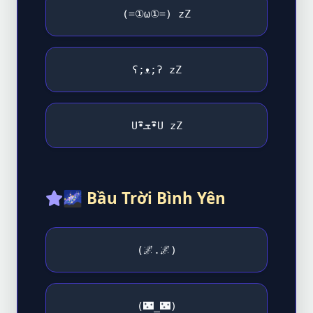
(=①ω①=) zZ
ʕ;ᴥ;ʔ zZ
U•ิܫ•ิU zZ
🌌
Bầu Trời Bình Yên
(
🌌
.
🌌
)
(
🌃
_
🌃
)