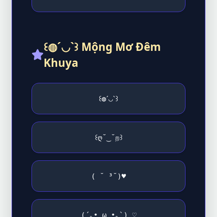
꒰◍ˊ◡ˋ꒱ Mộng Mơ Đêm
Khuya
꒰◍ˊ◡ˋ꒱
꒰ღ˘‿˘ற꒱
( ˘ ³˘)
♥
(´｡• ω •｡`) ♡