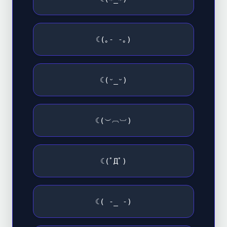
☾(｡- -｡)
☾(ᵕ_ᵕ)
☾(︶︹︺)
☾(ﾟДﾟ)
☾( -_ -)