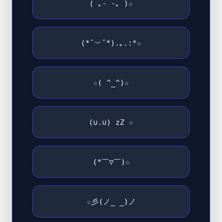
( ｡- -｡ )☆
(*˘︶˘*).｡.:*☆
☆( ^_^)☆
(∪.∪) zZ ☆
(*￣▽￣)☆
☆彡(ノ_ _)ノ