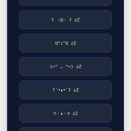
ʕ -㉨- ʔ zZ
U^ｪ^U zZ
(=^ ◡ ^=) zZ
ʕ´•ᴥ•`ʔ zZ
▽・ᴥ・▽ zZ