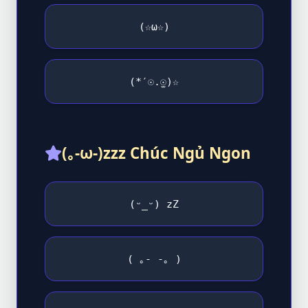
(☆ω☆)
(*′☉.̫☉)☆
(｡-ω-)zzz Chúc Ngủ Ngon
(ᵕ_ᵕ) zZ
( ｡- -｡ )