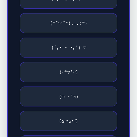
(*˘︶˘*).｡.:*♡
(´｡• ᵕ •｡`) ♡
(♡°▽°♡)
(ෆ˙ᵕ˙ෆ)
(✿˵•́ᴗ•̀˵)