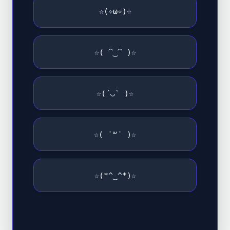
☆(✧ω✧)☆
☆( ⁀‿⁀ )☆
☆(´◡` )☆
☆( ˙꒳​˙ )☆
☆(*^‿^*)☆