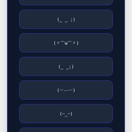
(_ _ ;)
(〃￣ω￣〃)
(_ _;)
(︶︹︺)
(~_~)