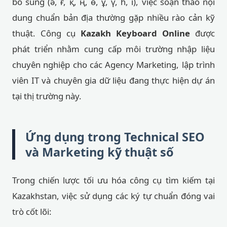
bổ sung (ә, ғ, қ, ң, ө, ұ, ү, һ, і), việc soạn thảo nội
dung chuẩn bản địa thường gặp nhiều rào cản kỹ
thuật. Công cụ
Kazakh Keyboard Online
được
phát triển nhằm cung cấp môi trường nhập liệu
chuyên nghiệp cho các Agency Marketing, lập trình
viên IT và chuyên gia dữ liệu đang thực hiện dự án
tại thị trường này.
Ứng dụng trong Technical SEO
và Marketing kỹ thuật số
Trong chiến lược tối ưu hóa công cụ tìm kiếm tại
Kazakhstan, việc sử dụng các ký tự chuẩn đóng vai
trò cốt lõi: