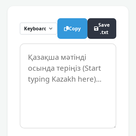
Save
Copy
.txt