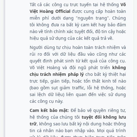
Tất cả các công cụ trực tuyến tại hệ thống
Võ
Việt Hoàng Official
được cung cấp hoàn toàn
miễn phí dưới dạng "nguyên trạng". Chúng
tôi không đưa ra bất kỳ cam kết hay bảo đảm
nào về tính chính xác tuyệt đối, độ tin cậy hoặc
hiệu quả sử dụng của các kết quả trả về.
Người dùng tự chịu hoàn toàn trách nhiệm và
rủi ro đối với dữ liệu đầu vào cũng như các
quyết định phát sinh từ kết quả của công cụ.
Võ Việt Hoàng và đội ngũ phát triển
không
chịu trách nhiệm pháp lý
cho bất kỳ thiệt hại
trực tiếp, gián tiếp, hoặc tổn thất kinh tế nào
(bao gồm sụt giảm traffic, lỗi hệ thống, hoặc
sai lệch dữ liệu) liên quan đến việc sử dụng
các công cụ này.
Cam kết bảo mật:
Để bảo vệ quyền riêng tư,
hệ thống của chúng tôi
tuyệt đối không lưu
trữ
, không sao lưu bất kỳ nội dung hoặc thông
tin cá nhân nào bạn nhập vào. Mọi quá trình