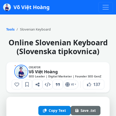
Võ Việt Hoàng
Tools
Slovenian Keyboard
Online Slovenian Keyboard
(Slovenska tipkovnica)
CREATOR
Võ Việt Hoàng
SEO Leader | Digital Marketer | Founder SEO GenZ
137
VI
Copy Text
Save .txt