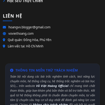
Học SEO Thực Chiến
LIÊN HỆ
hoangvv.blogger@gmail.com
voviethoang.com
Quê quán: Đông Hòa, Phú Yên
Làm việc tại: Hồ Chí Minh
THÔNG TIN MIỄN TRỪ TRÁCH NHIỆM
Toàn bộ nội dung các bài trắc nghiệm tính cách, test năng lực
chuyên môn, hệ thống công cụ, hệ thống trắc nghiệm và bài học
SEO,... trên website
Võ Việt Hoàng Official
chỉ mang tính chất
tham khảo, giúp bạn khám phá bản thân và bổ trợ kiến thức. Kết
quả từ hệ thống không phải là chuẩn đoán chuyên môn, tư vấn
tâm lý chuyên sâu hay cơ sở duy nhất để đánh giá năng lực con
người. Chúng tôi
không chịu trách nhiệm
đối với bất kỳ quyết