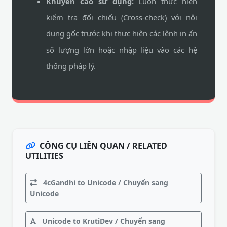
Khuyến cáo sử dụng:
Luôn thực hiện
kiểm tra đối chiếu (Cross-check) với nội
dung gốc trước khi thực hiện các lệnh in ấn
số lượng lớn hoặc nhập liệu vào các hệ
thống pháp lý.
CÔNG CỤ LIÊN QUAN / RELATED
UTILITIES
4cGandhi to Unicode / Chuyển sang
Unicode
Unicode to KrutiDev / Chuyển sang