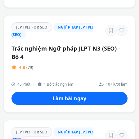
JLPT N3 FOR SEO
NGỮ PHÁP JLPT N3
(SEO)
Trắc nghiệm Ngữ pháp JLPT N3 (SEO) -
Bộ 4
4.8
(79)
45 Phút
|
1 Bộ trắc nghiệm
107 lượt làm
Làm bài ngay
JLPT N3 FOR SEO
NGỮ PHÁP JLPT N3