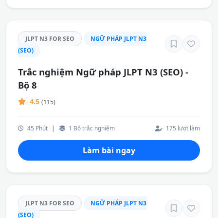
JLPT N3 FOR SEO
NGỮ PHÁP JLPT N3
(SEO)
Trắc nghiệm Ngữ pháp JLPT N3 (SEO) -
Bộ 8
4.5
(115)
45 Phút
|
1 Bộ trắc nghiệm
175 lượt làm
Làm bài ngay
JLPT N3 FOR SEO
NGỮ PHÁP JLPT N3
(SEO)