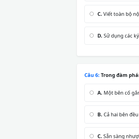
C.
Viết toàn bộ nộ
D.
Sử dụng các ký 
Câu 6:
Trong đàm phán 
A.
Một bên cố gắng
B.
Cả hai bên đều 
C.
Sẵn sàng nhượn