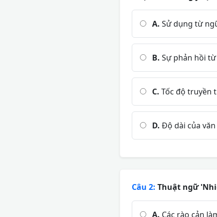
A.
Sử dụng từ ng
B.
Sự phản hồi từ
C.
Tốc độ truyền 
D.
Độ dài của văn
Câu 2:
Thuật ngữ 'Nhiễ
A.
Các rào cản làm