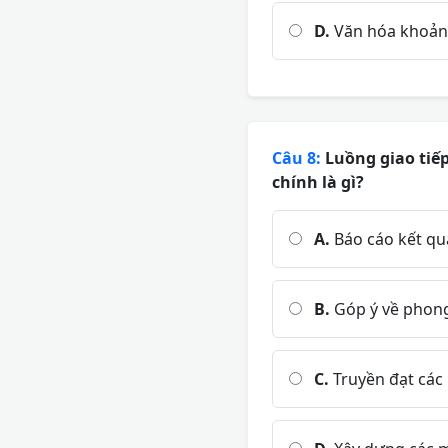
D.
Văn hóa khoảng
Câu 8:
Luồng giao tiế
chính là gì?
A.
Báo cáo kết qu
B.
Góp ý về phong
C.
Truyền đạt các 