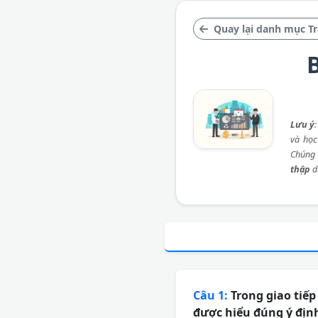
Quay lại danh mục Tr
B
Lưu ý
và học
Chúng 
thập
d
Câu 1:
Trong giao tiếp
được hiểu đúng ý địn