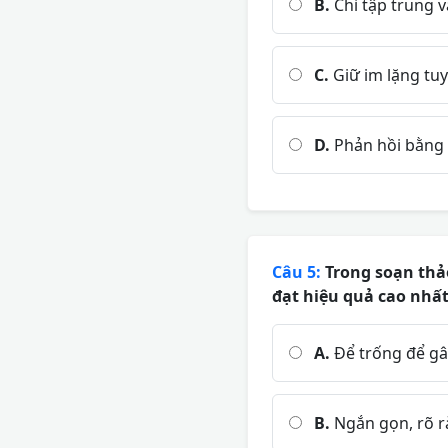
B.
Chỉ tập trung và
C.
Giữ im lặng tuy
D.
Phản hồi bằng 
Câu 5:
Trong soạn thảo
đạt hiệu quả cao nhấ
A.
Để trống để gâ
B.
Ngắn gọn, rõ r