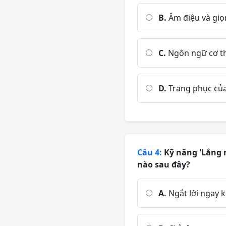
B.
Âm điệu và giọ
C.
Ngôn ngữ cơ thể
D.
Trang phục của
Câu 4:
Kỹ năng 'Lắng n
nào sau đây?
A.
Ngắt lời ngay k