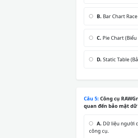
B.
Bar Chart Race 
C.
Pie Chart (Biểu 
D.
Static Table (Bả
Câu 5:
Công cụ RAWGrap
quan đến bảo mật dữ 
A.
Dữ liệu người d
công cụ.