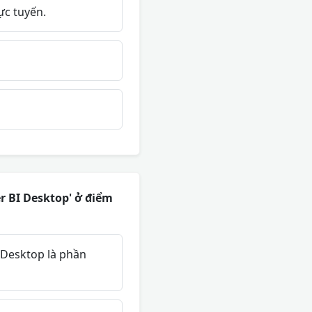
ực tuyến.
er BI Desktop' ở điểm
n Desktop là phần