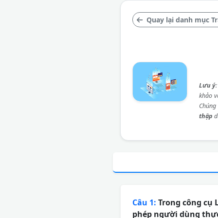
Quay lại danh mục Tr
Lưu ý
khảo và
Chúng 
thập
d
Câu 1:
Trong công cụ L
phép người dùng thực