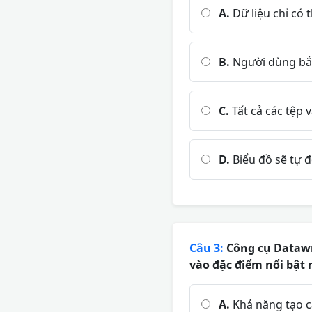
A.
Dữ liệu chỉ có 
B.
Người dùng bắt 
C.
Tất cả các tệp 
D.
Biểu đồ sẽ tự 
Câu 3:
Công cụ Datawr
vào đặc điểm nổi bật 
A.
Khả năng tạo cá