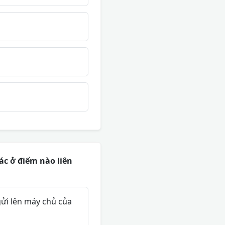
ác ở điểm nào liên
gửi lên máy chủ của