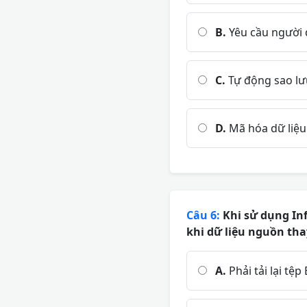
B.
Yêu cầu người 
C.
Tự động sao lư
D.
Mã hóa dữ liệu 
Câu 6:
Khi sử dụng Inf
khi dữ liệu nguồn tha
A.
Phải tải lại tệp