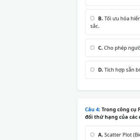
B.
Tối ưu hóa hiển
sắc.
C.
Cho phép người
D.
Tích hợp sẵn b
Câu 4:
Trong công cụ F
đổi thứ hạng của các 
A.
Scatter Plot (B