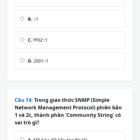
B.
::1
C.
FF02::1
D.
2001::1
Câu 14:
Trong giao thức SNMP (Simple
Network Management Protocol) phiên bản
1 và 2c, thành phần 'Community String' có
vai trò gì?
A.
Mã hóa dữ liệu truyền tải