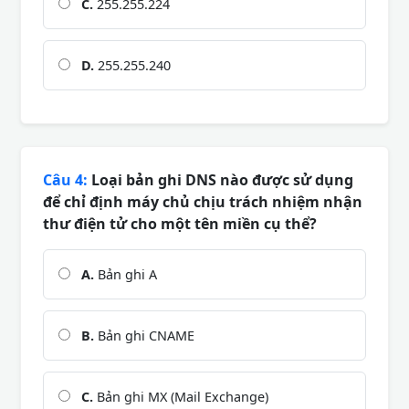
C.
255.255.224
D.
255.255.240
Câu 4:
Loại bản ghi DNS nào được sử dụng
để chỉ định máy chủ chịu trách nhiệm nhận
thư điện tử cho một tên miền cụ thể?
A.
Bản ghi A
B.
Bản ghi CNAME
C.
Bản ghi MX (Mail Exchange)