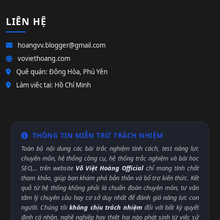
LIÊN HỆ
hoangvv.blogger@gmail.com
voviethoang.com
Quê quán: Đông Hòa, Phú Yên
Làm việc tại: Hồ Chí Minh
THÔNG TIN MIỄN TRỪ TRÁCH NHIỆM
Toàn bộ nội dung các bài trắc nghiệm tính cách, test năng lực
chuyên môn, hệ thống công cụ, hệ thống trắc nghiệm và bài học
SEO,... trên website
Võ Việt Hoàng Official
chỉ mang tính chất
tham khảo, giúp bạn khám phá bản thân và bổ trợ kiến thức. Kết
quả từ hệ thống không phải là chuẩn đoán chuyên môn, tư vấn
tâm lý chuyên sâu hay cơ sở duy nhất để đánh giá năng lực con
người. Chúng tôi
không chịu trách nhiệm
đối với bất kỳ quyết
định cá nhân, nghề nghiệp hay thiệt hại nào phát sinh từ việc sử