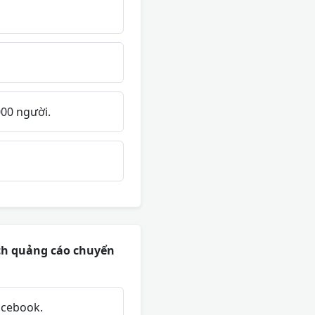
000 người.
dịch quảng cáo chuyển
acebook.