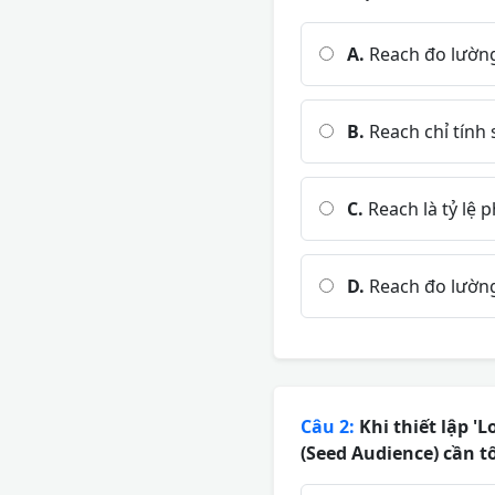
A.
Reach đo lường 
B.
Reach chỉ tính 
C.
Reach là tỷ lệ 
D.
Reach đo lường 
Câu 2:
Khi thiết lập '
(Seed Audience) cần t