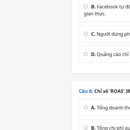
B.
Facebook tự độ
gian thực.
C.
Người dùng phải
D.
Quảng cáo chỉ h
Câu 6:
Chỉ số 'ROAS' (
A.
Tổng doanh thu
B.
Tổng chi phí q