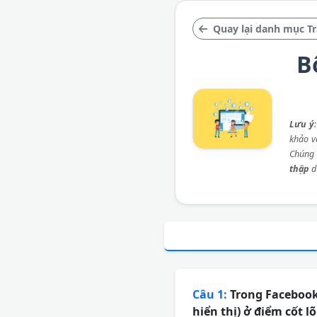
Quay lại danh mục T
B
Lưu ý
khảo và
Chúng 
thập
d
Câu 1:
Trong Facebook 
hiển thị) ở điểm cốt l