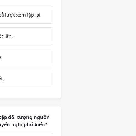
 lượt xem lặp lại.
t lần.
.
t.
 tệp đối tượng nguồn
uyến nghị phổ biến?