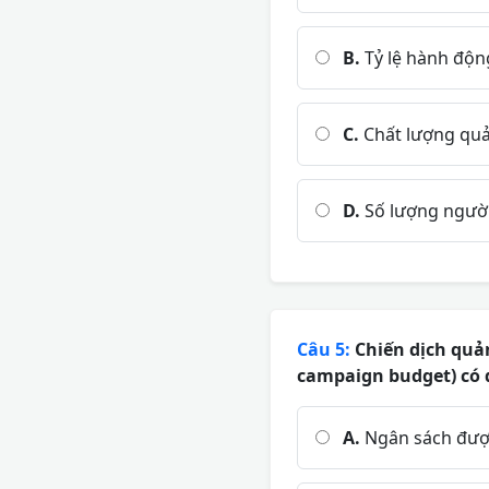
B.
Tỷ lệ hành động
C.
Chất lượng quản
D.
Số lượng người
Câu 5:
Chiến dịch quả
campaign budget) có đ
A.
Ngân sách được