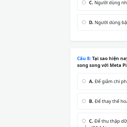
C.
Người dùng nhấ
D.
Người dùng bật
Câu 8:
Tại sao hiện na
song song với Meta Pi
A.
Để giảm chi ph
B.
Để thay thế hoà
C.
Để thu thập dữ 