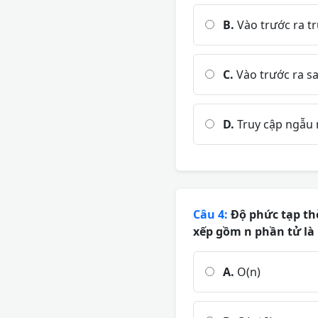
B.
Vào trước ra tr
C.
Vào trước ra s
D.
Truy cập ngẫu 
Câu 4:
Độ phức tạp thờ
xếp gồm n phần tử là
A.
O(n)