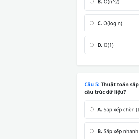
B.
O(n^2)
C.
O(log n)
D.
O(1)
Câu 5:
Thuật toán sắp 
cấu trúc dữ liệu?
A.
Sắp xếp chèn (I
B.
Sắp xếp nhanh 