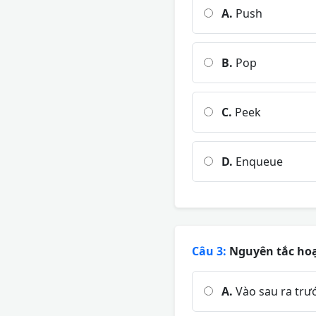
A.
Push
B.
Pop
C.
Peek
D.
Enqueue
Câu 3:
Nguyên tắc hoạt
A.
Vào sau ra trướ