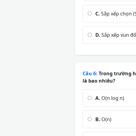
C.
Sắp xếp chọn (S
D.
Sắp xếp vun đố
Câu 6:
Trong trường hợ
là bao nhiêu?
A.
O(n log n)
B.
O(n)