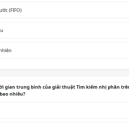
ước (FIFO)
au
nhiên
i gian trung bình của giải thuật Tìm kiếm nhị phân tr
 bao nhiêu?