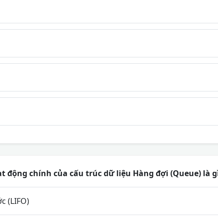
 động chính của cấu trúc dữ liệu Hàng đợi (Queue) là g
c (LIFO)