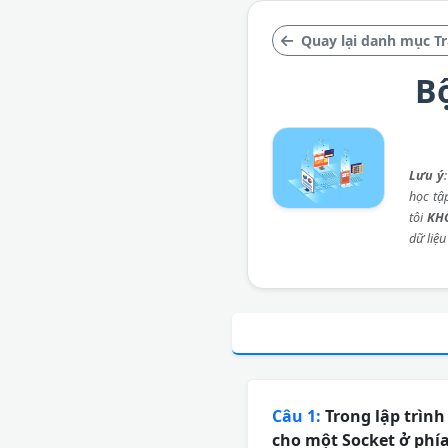
Quay lại danh mục T
Bộ
Lưu ý
học tậ
tôi
KH
dữ liệu
Câu 1:
Trong lập trình
cho một Socket ở phía