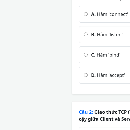
A.
Hàm 'connect'
B.
Hàm 'listen'
C.
Hàm 'bind'
D.
Hàm 'accept'
Câu 2:
Giao thức TCP (
cậy giữa Client và Ser