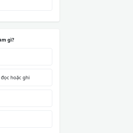
àm gì?
 đọc hoặc ghi