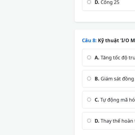
D.
Cổng 25
Câu 8:
Kỹ thuật 'I/O M
A.
Tăng tốc độ tru
B.
Giám sát đồng t
C.
Tự động mã hóa 
D.
Thay thế hoàn t