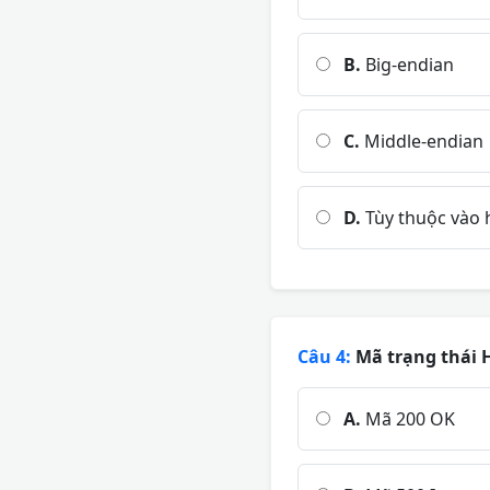
B.
Big-endian
C.
Middle-endian
D.
Tùy thuộc vào h
Câu 4:
Mã trạng thái H
A.
Mã 200 OK