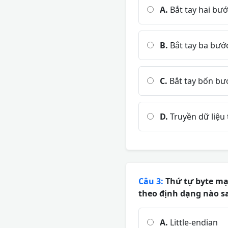
A.
Bắt tay hai bư
B.
Bắt tay ba bướ
C.
Bắt tay bốn bư
D.
Truyền dữ liệu 
Câu 3:
Thứ tự byte mạn
theo định dạng nào s
A.
Little-endian