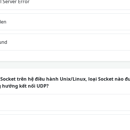
 Server Error
den
und
 Socket trên hệ điều hành Unix/Linux, loại Socket nào 
g hướng kết nối UDP?