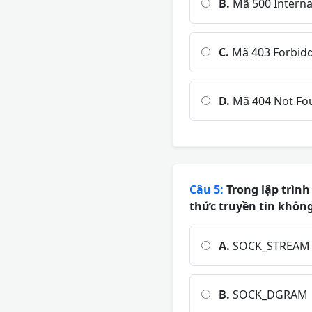
B.
Mã 500 Internal
C.
Mã 403 Forbid
D.
Mã 404 Not Fo
Câu 5:
Trong lập trình
thức truyền tin khôn
A.
SOCK_STREAM
B.
SOCK_DGRAM