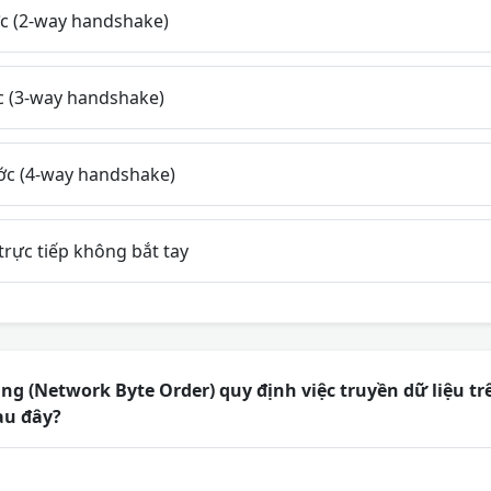
ớc (2-way handshake)
c (3-way handshake)
ớc (4-way handshake)
trực tiếp không bắt tay
g (Network Byte Order) quy định việc truyền dữ liệu t
au đây?