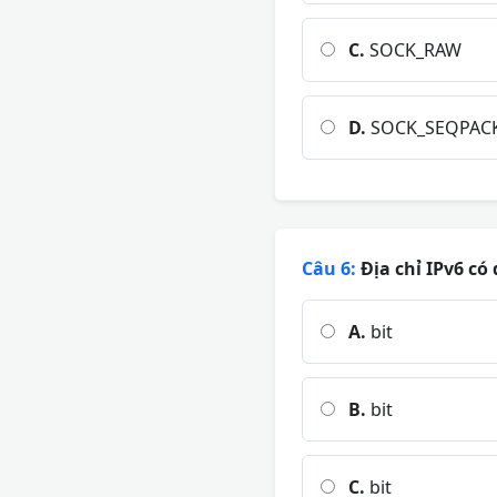
C.
SOCK_RAW
D.
SOCK_SEQPAC
Câu 6:
Địa chỉ IPv6 có 
A.
bit
B.
bit
C.
bit