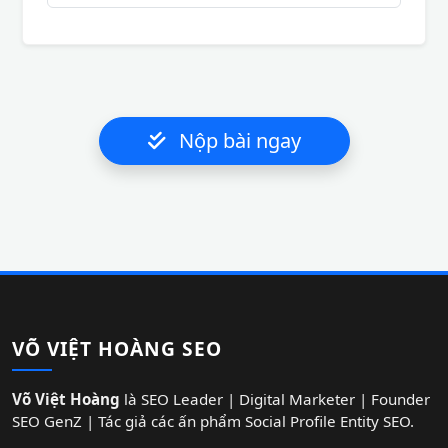
Nộp bài ngay
VÕ VIỆT HOÀNG SEO
Võ Việt Hoàng
là SEO Leader | Digital Marketer | Founder
SEO GenZ | Tác giả các ấn phẩm Social Profile Entity SEO.