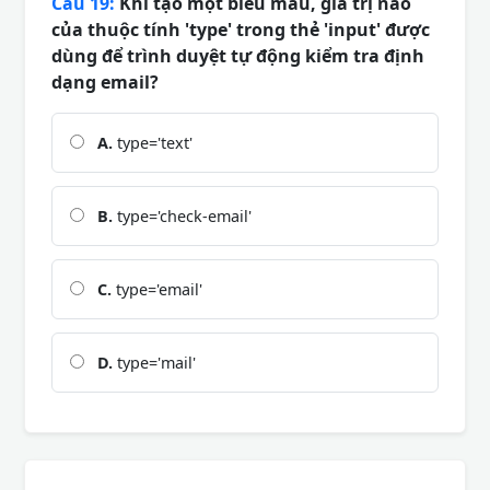
Câu 19:
Khi tạo một biểu mẫu, giá trị nào
của thuộc tính 'type' trong thẻ 'input' được
dùng để trình duyệt tự động kiểm tra định
dạng email?
A.
type='text'
B.
type='check-email'
C.
type='email'
D.
type='mail'