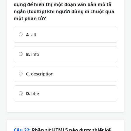
dụng để hiển thị một đoạn văn bản mô tả
ngắn (tooltip) khi người dùng di chuột qua
một phần tử?
A.
alt
B.
info
C.
description
D.
title
Câu 22:
Phần tử HTML5 nào được thiết kế