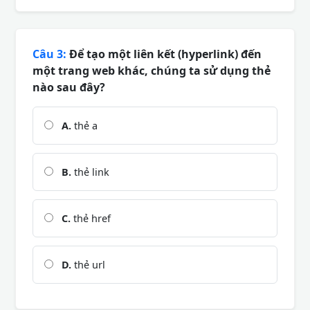
Câu 3:
Để tạo một liên kết (hyperlink) đến
một trang web khác, chúng ta sử dụng thẻ
nào sau đây?
A.
thẻ a
B.
thẻ link
C.
thẻ href
D.
thẻ url