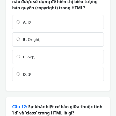
nào được sử dụng để hiển thị biểu tượng
bản quyền (copyright) trong HTML?
A.
©
B.
©right;
C.
&cp;
D.
®
Câu 12:
Sự khác biệt cơ bản giữa thuộc tính
'id' và 'class' trong HTML là gì?