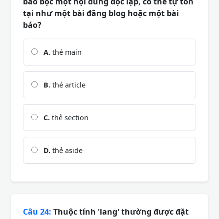
bao bọc một nội dung độc lập, có thể tự tồn
tại như một bài đăng blog hoặc một bài
báo?
A.
thẻ main
B.
thẻ article
C.
thẻ section
D.
thẻ aside
Câu 24:
Thuộc tính 'lang' thường được đặt