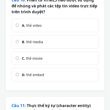
Câu 10:
Phần tử HTML5 nào được sử dụng
để nhúng và phát các tệp tin video trực tiếp
trên trình duyệt?
A.
thẻ video
B.
thẻ media
C.
thẻ movie
D.
thẻ embed
Câu 11:
Thực thể ký tự (character entity)