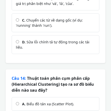
giá trị phân biệt như 'và', 'là', 'của'.
C.
Chuyển các từ về dạng gốc (ví dụ:
'running' thành 'run').
D.
Sửa lỗi chính tả tự động trong các tài
liệu.
Câu 14:
Thuật toán phân cụm phân cấp
(Hierarchical Clustering) tạo ra sơ đồ biểu
diễn nào sau đây?
A.
Biểu đồ tán xạ (Scatter Plot).