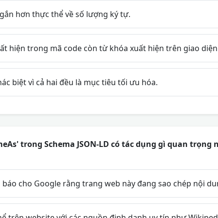
gắn hơn thực thể về số lượng ký tự.
ất hiện trong mã code còn từ khóa xuất hiện trên giao diệ
c biệt vì cả hai đều là mục tiêu tối ưu hóa.
eAs' trong Schema JSON-LD có tác dụng gì quan trọng n
báo cho Google rằng trang web này đang sao chép nội dun
hể trên website với các nguồn định danh uy tín như Wikipe