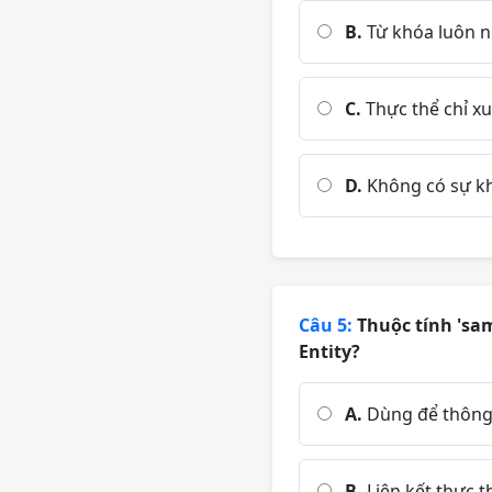
B.
Từ khóa luôn n
C.
Thực thể chỉ xu
D.
Không có sự khá
Câu 5:
Thuộc tính 'sam
Entity?
A.
Dùng để thông 
B.
Liên kết thực t