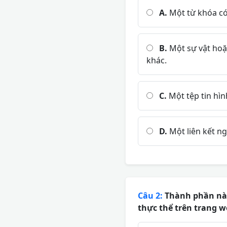
A.
Một từ khóa có
B.
Một sự vật hoặc
khác.
C.
Một tệp tin hìn
D.
Một liên kết ng
Câu 2:
Thành phần nào 
thực thể trên trang w