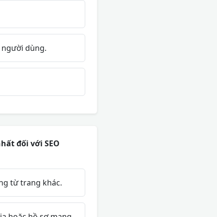
n người dùng.
hất đối với SEO
g từ trang khác.
dia hoặc hồ sơ mạng