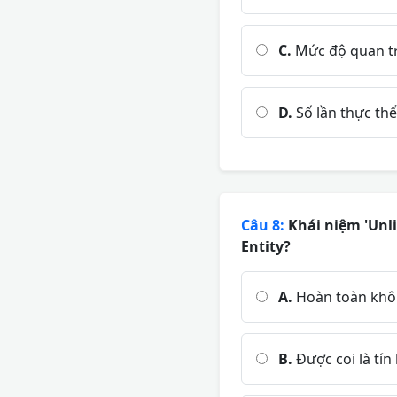
C.
Mức độ quan trọ
D.
Số lần thực th
Câu 8:
Khái niệm 'Unl
Entity?
A.
Hoàn toàn không
B.
Được coi là tí