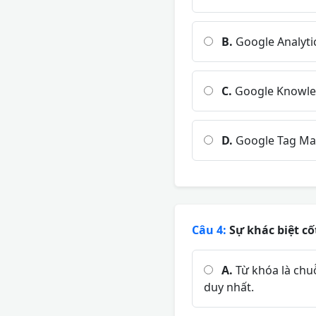
B.
Google Analyti
C.
Google Knowled
D.
Google Tag Ma
Câu 4:
Sự khác biệt cốt
A.
Từ khóa là chuỗ
duy nhất.