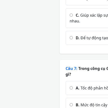
C.
Giúp xác lập sự
nhau.
D.
Để tự động tạo 
Câu 7:
Trong công cụ G
gì?
A.
Tốc độ phản hồ
B.
Mức độ tin cậy 