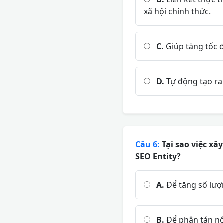
xã hội chính thức.
C.
Giúp tăng tốc 
D.
Tự động tạo ra 
Câu 6:
Tại sao việc xâ
SEO Entity?
A.
Để tăng số lượ
B.
Để phân tán nộ