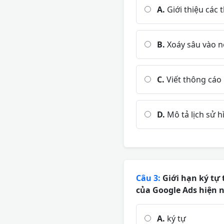
A.
Giới thiệu các
B.
Xoáy sâu vào nỗ
C.
Viết thông cáo 
D.
Mô tả lịch sử h
Câu 3:
Giới hạn ký tự 
của Google Ads hiện n
A.
ký tự