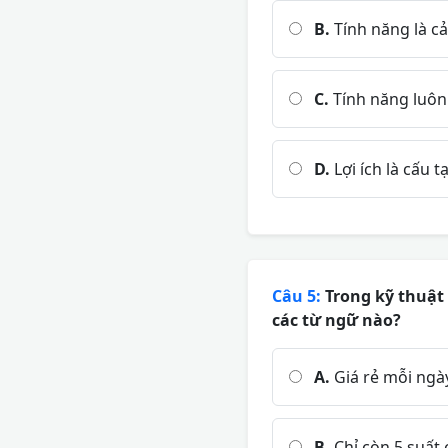
B.
Tính năng là cả
C.
Tính năng luôn
D.
Lợi ích là cấu 
Câu 5:
Trong kỹ thuật 
các từ ngữ nào?
A.
Giá rẻ mỗi ngà
B.
Chỉ còn 5 suất 