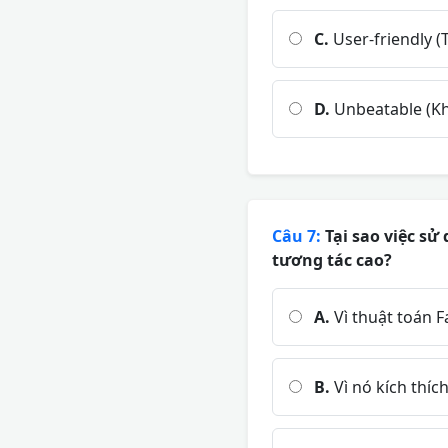
C.
User-friendly (
D.
Unbeatable (Kh
Câu 7:
Tại sao việc sử
tương tác cao?
A.
Vì thuật toán F
B.
Vì nó kích thíc