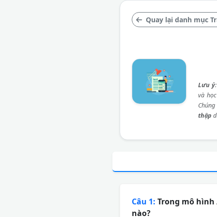
Quay lại danh mục Tr
Lưu ý
và học
Chúng 
thập
d
Câu 1:
Trong mô hình A
nào?