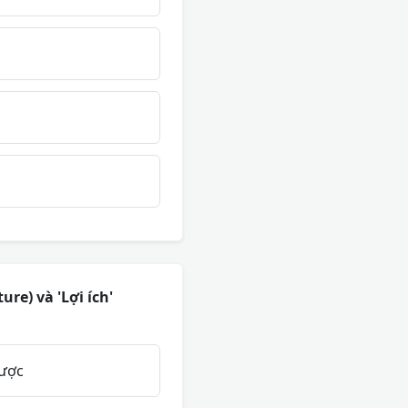
re) và 'Lợi ích'
được