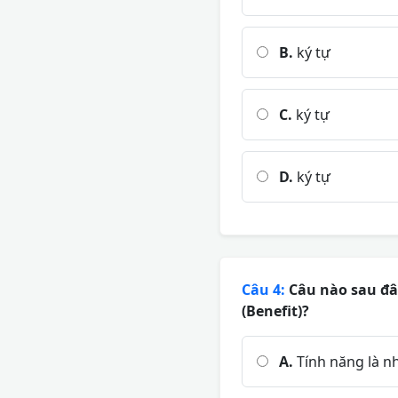
B.
ký tự
C.
ký tự
D.
ký tự
Câu 4:
Câu nào sau đây
(Benefit)?
A.
Tính năng là n