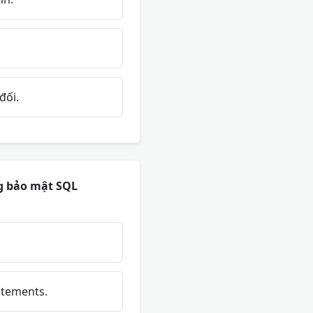
đối.
ng bảo mật SQL
atements.