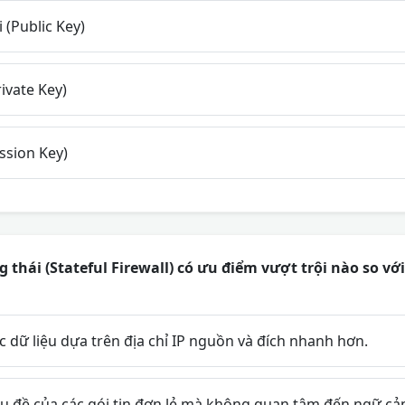
(Public Key)
ivate Key)
ssion Key)
 thái (Stateful Firewall) có ưu điểm vượt trội nào so với
 dữ liệu dựa trên địa chỉ IP nguồn và đích nhanh hơn.
êu đề của các gói tin đơn lẻ mà không quan tâm đến ngữ cả