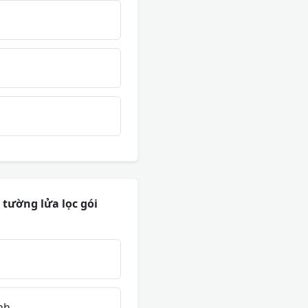
 tường lửa lọc gói
nh.