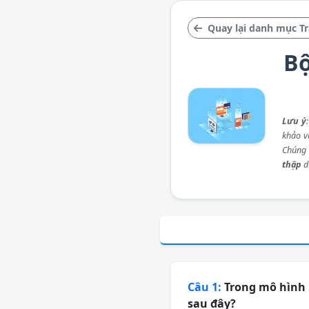
Quay lại danh mục T
Bộ
Lưu ý
khảo và
Chúng 
thập
d
Câu 1:
Trong mô hình b
sau đây?