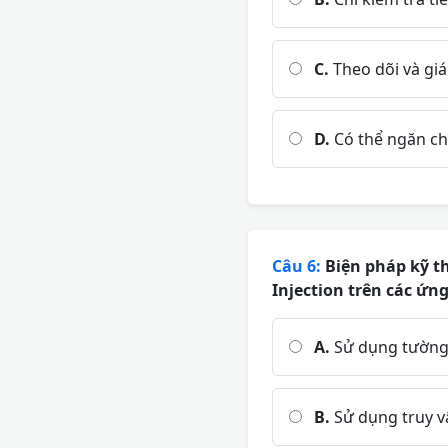
C.
Theo dõi và giá
D.
Có thể ngăn chặ
Câu 6:
Biện pháp kỹ t
Injection trên các ứn
A.
Sử dụng tường 
B.
Sử dụng truy v