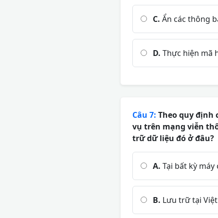
C.
Ẩn các thông bá
D.
Thực hiện mã hó
Câu 7:
Theo quy định 
vụ trên mạng viễn thô
trữ dữ liệu đó ở đâu?
A.
Tại bất kỳ máy
B.
Lưu trữ tại Việ