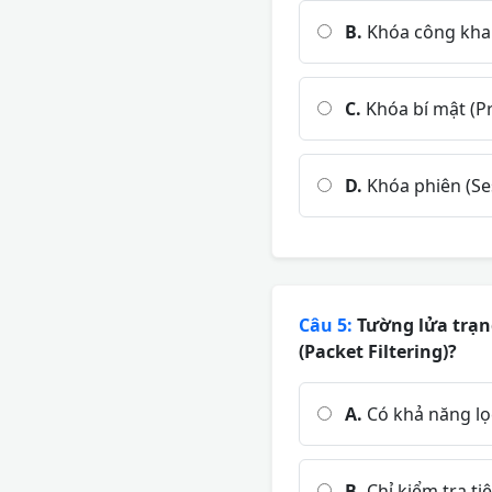
B.
Khóa công khai 
C.
Khóa bí mật (Pr
D.
Khóa phiên (Se
Câu 5:
Tường lửa trạng
(Packet Filtering)?
A.
Có khả năng lọc
B.
Chỉ kiểm tra ti