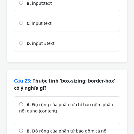
B.
input:text
C.
input.text
D.
input #text
Câu 23:
Thuộc tính 'box-sizing: border-box'
có ý nghĩa gì?
A.
Độ rộng của phần tử chỉ bao gồm phần
nội dung (content)
B.
Độ rộng của phần tử bao gồm cả nội