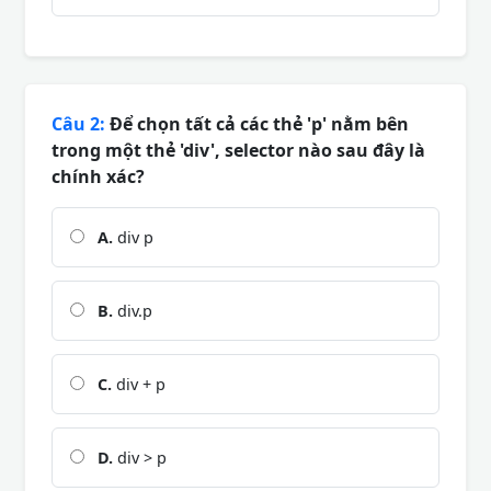
Câu 2:
Để chọn tất cả các thẻ 'p' nằm bên
trong một thẻ 'div', selector nào sau đây là
chính xác?
A.
div p
B.
div.p
C.
div + p
D.
div > p