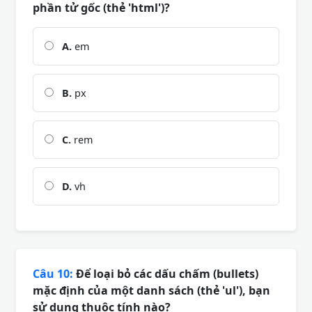
phần tử gốc (thẻ 'html')?
A.
em
B.
px
C.
rem
D.
vh
Câu 10:
Để loại bỏ các dấu chấm (bullets)
mặc định của một danh sách (thẻ 'ul'), bạn
sử dụng thuộc tính nào?