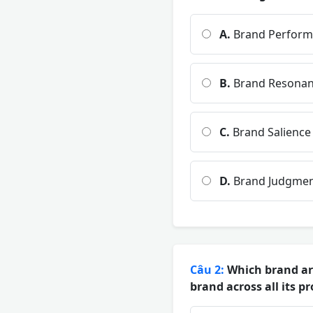
A.
Brand Perform
B.
Brand Resona
C.
Brand Salience
D.
Brand Judgmen
Câu 2:
Which brand arc
brand across all its p