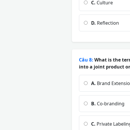
C.
Culture
D.
Reflection
Câu 8:
What is the ter
into a joint product 
A.
Brand Extensi
B.
Co-branding
C.
Private Labelin