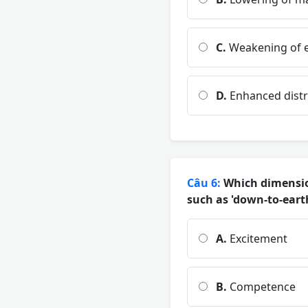
C.
Weakening of e
D.
Enhanced distr
Câu 6:
Which dimension
such as 'down-to-eart
A.
Excitement
B.
Competence