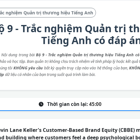
ắc nghiệm Quản trị thương hiệu Tiếng Anh
ộ 9 - Trắc nghiệm Quản trị 
Tiếng Anh có đáp á
: Nội dung trong bài
Bộ 9 - Trắc nghiệm Quản trị thương hiệu Tiếng Anh có
ảo và học tập. Ban quản trị không chịu trách nhiệm về tính pháp lý hoặc kết quả t
húng tôi
KHÔNG yêu cầu
bất kỳ quyền truy cập nào vào hệ thống của bạn,
KHÔN
hập
dữ liệu cá nhân của bạn trong suốt quá trình làm bài.
Thời gian còn lại:
45:00
vin Lane Keller's Customer-Based Brand Equity (CBBE) m
nd building where customers feel a deep psychological 