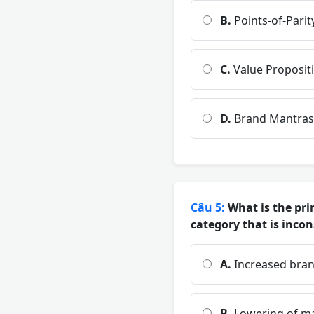
B.
Points-of-Parit
C.
Value Proposit
D.
Brand Mantras
Câu 5:
What is the pri
category that is incon
A.
Increased bra
B.
Lowering of ma