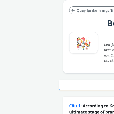
Quay lại danh mục Tr
B
Lưu ý
tham kh
này. C
thu t
Câu 1:
According to Ke
ultimate stage of bra