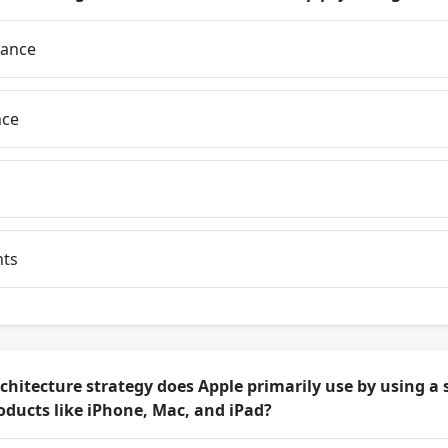
ance
nce
ts
hitecture strategy does Apple primarily use by using a 
roducts like iPhone, Mac, and iPad?