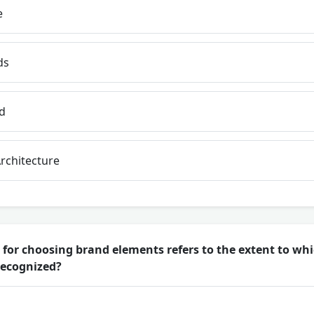
e
ds
d
rchitecture
 for choosing brand elements refers to the extent to wh
 recognized?