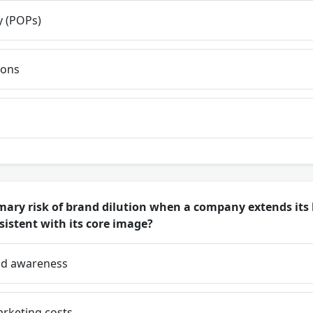
y (POPs)
ions
mary risk of brand dilution when a company extends its 
sistent with its core image?
nd awareness
rketing costs