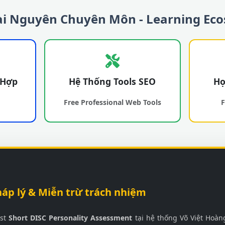
Tài Nguyên Chuyên Môn - Learning Ec
 Hợp
Hệ Thống Tools SEO
Họ
Free Professional Web Tools
F
háp lý & Miễn trừ trách nhiệm
est
Short DISC Personality Assessment
tại hệ thống Võ Việt Hoàng