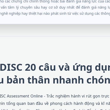
o các chứng chỉ chính thống hoặc bài đánh giá năng lực của các 
ư vấn tâm lý chuyên sâu hay cơ sở duy nhất để đánh giá năng l
nghề nghiệp hay thiệt hại nào phát sinh từ việc sử dụng các thông 
DISC 20 câu và ứng dụ
u bản thân nhanh chó
ISC Assessment Online - Trắc nghiệm hành vi rút gọn trực 
ìn tổng quan ban đầu về phong cách hành động và kĩ nă