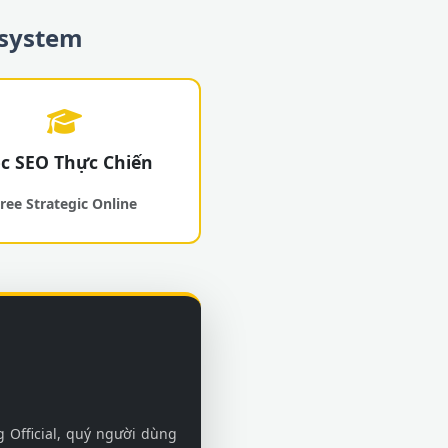
osystem
c SEO Thực Chiến
ree Strategic Online
 Official, quý người dùng