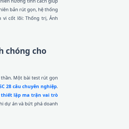
 thiên hướng tính cách giúp
hiên bản rút gọn, hệ thống
i cốt lõi: Thống trị, Ảnh
nh chóng cho
 thần. Một bài test rút gọn
ISC 28 câu chuyên nghiệp
.
p
thiết lập ma trận vai trò
thi dự án và bứt phá doanh