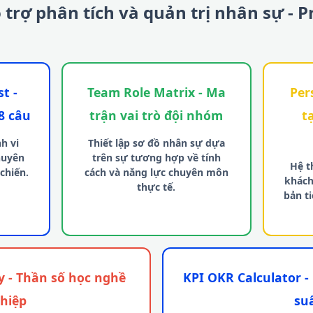
 trợ phân tích và quản trị nhân sự - P
t -
Team Role Matrix - Ma
Per
8 câu
trận vai trò đội nhóm
t
h vi
Thiết lập sơ đồ nhân sự dựa
huyên
trên sự tương hợp về tính
Hệ t
 chiến.
cách và năng lực chuyên môn
khách
thực tế.
bản t
 - Thần số học nghề
KPI OKR Calculator -
hiệp
su