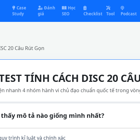
Case
Đánh
Học
Study
giá
SEO
Checklist
Tool
Podcast
ISC 20 Câu Rút Gọn
TEST TÍNH CÁCH DISC 20 CÂ
ện nhanh 4 nhóm hành vi chủ đạo chuẩn quốc tế trong vòng
thấy mô tả nào giống mình nhất?
uy trình kỉ luật và chính xác