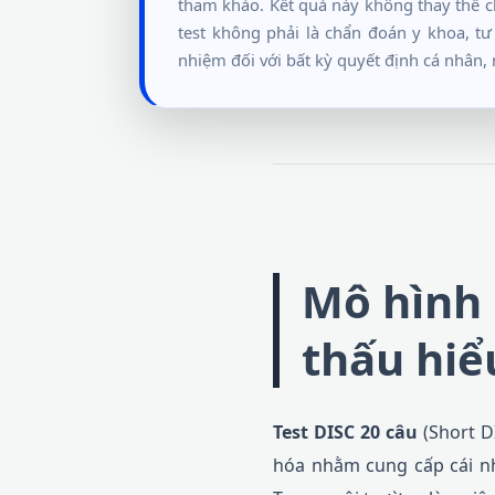
tham khảo. Kết quả này không thay thế ch
test không phải là chẩn đoán y khoa, t
nhiệm đối với bất kỳ quyết định cá nhân, 
Mô hình 
thấu hiể
Test DISC 20 câu
(Short D
hóa nhằm cung cấp cái nh