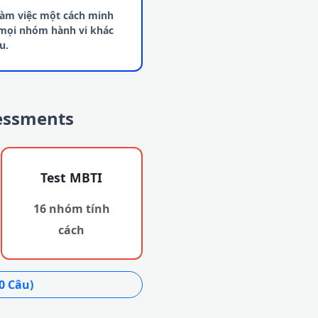
làm việc một cách minh
 mọi nhóm hành vi khác
u.
sessments
Test MBTI
16 nhóm tính
cách
0 Câu)