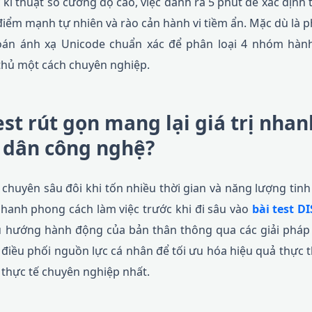
kĩ thuật số cường độ cao, việc dành ra 5 phút để xác định
iểm mạnh tự nhiên và rào cản hành vi tiềm ẩn. Mặc dù là p
án ánh xạ Unicode chuẩn xác để phân loại 4 nhóm hành v
thủ một cách chuyên nghiệp.
test rút gọn mang lại giá trị nha
 dân công nghệ?
t chuyên sâu đôi khi tốn nhiều thời gian và năng lượng tinh
hanh phong cách làm việc trước khi đi sâu vào
bài test D
u hướng hành động của bản thân thông qua các giải phá
h điều phối nguồn lực cá nhân để tối ưu hóa hiệu quả thực 
 thực tế chuyên nghiệp nhất.