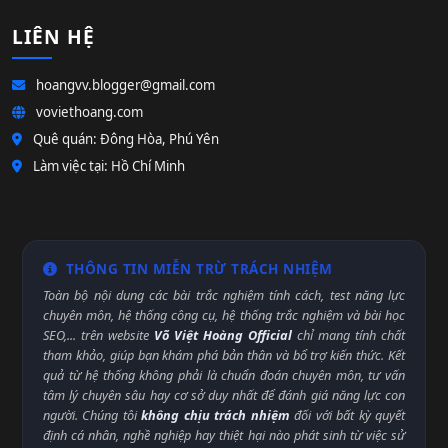
LIÊN HỆ
hoangvv.blogger@gmail.com
voviethoang.com
Quê quán: Đông Hòa, Phú Yên
Làm việc tại: Hồ Chí Minh
THÔNG TIN MIỄN TRỪ TRÁCH NHIỆM
Toàn bộ nội dung các bài trắc nghiệm tính cách, test năng lực
chuyên môn, hệ thống công cụ, hệ thống trắc nghiệm và bài học
SEO,... trên website
Võ Việt Hoàng Official
chỉ mang tính chất
tham khảo, giúp bạn khám phá bản thân và bổ trợ kiến thức. Kết
quả từ hệ thống không phải là chuẩn đoán chuyên môn, tư vấn
tâm lý chuyên sâu hay cơ sở duy nhất để đánh giá năng lực con
người. Chúng tôi
không chịu trách nhiệm
đối với bất kỳ quyết
định cá nhân, nghề nghiệp hay thiệt hại nào phát sinh từ việc sử