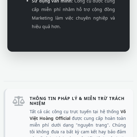
Sử dụng văn minh:
Công cụ được cung
cấp miễn phí nhằm hỗ trợ cộng đồng
Marketing làm việc chuyên nghiệp và
hiệu quả hơn.
THÔNG TIN PHÁP LÝ & MIỄN TRỪ TRÁCH
NHIỆM
Tất cả các công cụ trực tuyến tại hệ thống
Võ
Việt Hoàng Official
được cung cấp hoàn toàn
miễn phí dưới dạng "nguyên trạng". Chúng
tôi không đưa ra bất kỳ cam kết hay bảo đảm