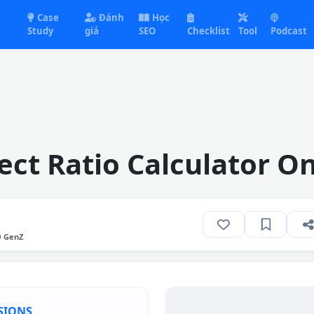
Case
Đánh
Học
Study
giá
SEO
Checklist
Tool
Podcast
ect Ratio Calculator On
O GenZ
NSIONS