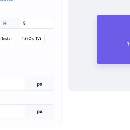
H
 (Insta)
4:3 (Old TV)
1
px
px