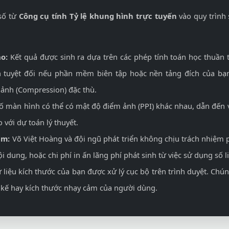
số từ
Công cụ tính Tỷ lệ khung hình trực tuyến
vào quy trình 
o:
Kết quả được sinh ra dựa trên các phép tính toán học thuần
h tuyệt đối nếu phần mềm biên tập hoặc nền tảng đích của bạn
 ảnh (Compression) đặc thù.
 màn hình có thể có mật độ điểm ảnh (PPI) khác nhau, dẫn đến vi
o với dự toán lý thuyết.
ệm:
Võ Việt Hoàng và đội ngũ phát triển không chịu trách nhiệm p
nội dung, hoặc chi phí in ấn lãng phí phát sinh từ việc sử dụng số l
liệu kích thước của bạn được xử lý cục bộ trên trình duyệt. Chú
ết kế hay kích thước nhạy cảm của người dùng.