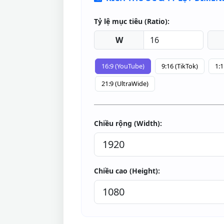
Tỷ lệ mục tiêu (Ratio):
W
16:9 (YouTube)
9:16 (TikTok)
1:1
21:9 (UltraWide)
Chiều rộng (Width):
Chiều cao (Height):