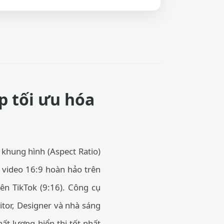
p tối ưu hóa
 khung hình (Aspect Ratio)
t video 16:9 hoàn hảo trên
lên TikTok (9:16). Công cụ
itor, Designer và nhà sáng
ất lượng hiển thị tốt nhất