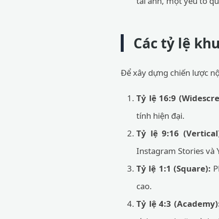
tải ảnh, một yếu tố q
Các tỷ lệ kh
Để xây dựng chiến lược nộ
Tỷ lệ 16:9 (Widescre
tính hiện đại.
Tỷ lệ 9:16 (Vertical
Instagram Stories và 
Tỷ lệ 1:1 (Square):
Ph
cao.
Tỷ lệ 4:3 (Academy)