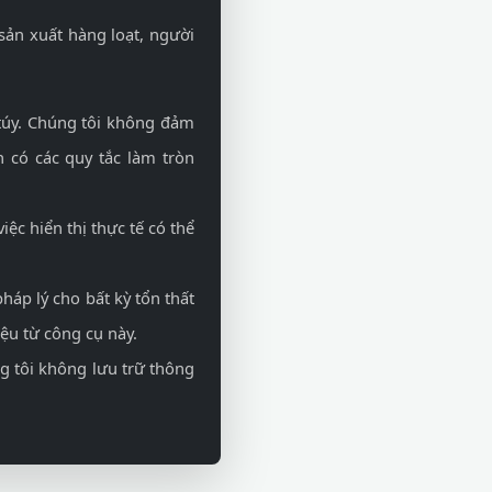
sản xuất hàng loạt, người
 túy. Chúng tôi không đảm
 có các quy tắc làm tròn
ệc hiển thị thực tế có thể
háp lý cho bất kỳ tổn thất
iệu từ công cụ này.
ng tôi không lưu trữ thông