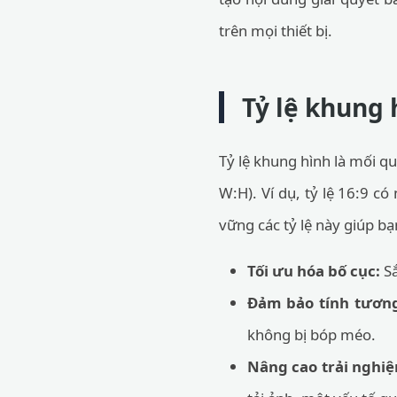
trên mọi thiết bị.
Tỷ lệ khung 
Tỷ lệ khung hình là mối qu
W:H). Ví dụ, tỷ lệ 16:9 có
vững các tỷ lệ này giúp bạ
Tối ưu hóa bố cục:
Sắ
Đảm bảo tính tương
không bị bóp méo.
Nâng cao trải nghi