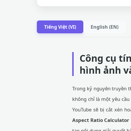
Tiếng Việt (VI)
English (EN)
Công cụ tín
hình ảnh v
Trong kỷ nguyên truyền th
không chỉ là một yêu cầu 
YouTube sẽ bị cắt xén hoặ
Aspect Ratio Calculator
tạo nội dung giải quyết b