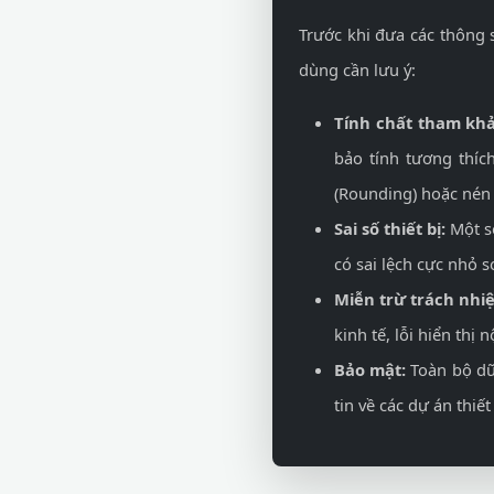
Trước khi đưa các thông 
dùng cần lưu ý:
Tính chất tham khả
bảo tính tương thíc
(Rounding) hoặc nén
Sai số thiết bị:
Một số
có sai lệch cực nhỏ s
Miễn trừ trách nhi
kinh tế, lỗi hiển thị 
Bảo mật:
Toàn bộ dữ 
tin về các dự án thi