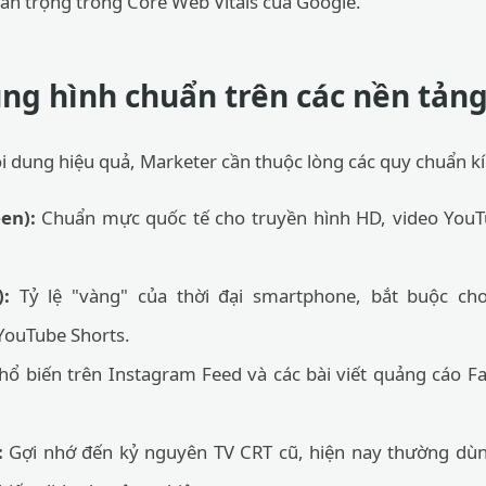
uan trọng trong Core Web Vitals của Google.
ung hình chuẩn trên các nền tản
i dung hiệu quả, Marketer cần thuộc lòng các quy chuẩn kí
en):
Chuẩn mực quốc tế cho truyền hình HD, video You
):
Tỷ lệ "vàng" của thời đại smartphone, bắt buộc cho
YouTube Shorts.
ổ biến trên Instagram Feed và các bài viết quảng cáo F
:
Gợi nhớ đến kỷ nguyên TV CRT cũ, hiện nay thường dù