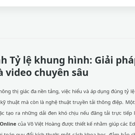
h Tỷ lệ khung hình: Giải phá
à video chuyên sâu
ông thị giác đa nền tảng, việc hiểu và áp dụng đúng tỷ lệ
kỹ thuật mà còn là nghệ thuật truyền tải thông điệp. Mộ
c tạo ra những dải đen khó chịu nếu đăng tải trực tiếp 
 Online
của Võ Việt Hoàng được thiết kế nhằm giúp các Ed
ài toán quy đổi kích thước một cách khoa học, đảm bảo ch