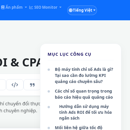
Ấn phẩm
SEO Monitor
Tiếng Việt
MỤC LỤC CÔNG CỤ
OI & CPA Online
Bộ máy tính chỉ số Ads là gì?
Tại sao cần đo lường KPI
quảng cáo chuyên sâu?
147
VI
Các chỉ số quan trọng trong
báo cáo hiệu quả quảng cáo
phí chuyển đổi thực
Hướng dẫn sử dụng máy
ch chuyên nghiệp.
tính Ads ROI để tối ưu hóa
ngân sách
Mối liên hệ giữa tốc độ