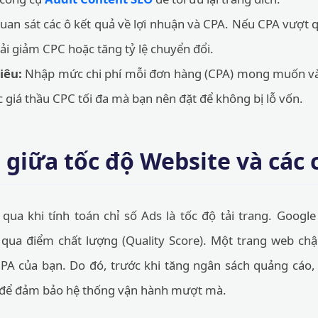
an sát các ô kết quả về lợi nhuận và CPA. Nếu CPA vượt 
i giảm CPC hoặc tăng tỷ lệ chuyển đổi.
iêu:
Nhập mức chi phí mỗi đơn hàng (CPA) mong muốn vào
 giá thầu CPC tối đa mà bạn nên đặt để không bị lỗ vốn.
 giữa tốc độ Website và các 
ua khi tính toán chỉ số Ads là tốc độ tải trang. Google
qua điểm chất lượng (Quality Score). Một trang web ch
CPA của bạn. Do đó, trước khi tăng ngân sách quảng cáo
để đảm bảo hệ thống vận hành mượt mà.