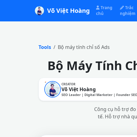
Trang
Trắc
Võ Việt Hoàng
chủ
nghiệm
Tools
Bộ máy tính chỉ số Ads
Bộ Máy Tính Ch
CREATOR
Võ Việt Hoàng
SEO Leader | Digital Marketer | Founder SE
Công cụ hỗ trợ đo 
tế. Hỗ trợ nhà q