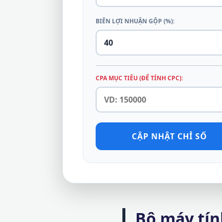
BIÊN LỢI NHUẬN GỘP (%):
CPA MỤC TIÊU (ĐỂ TÍNH CPC):
CẬP NHẬT CHỈ SỐ
Bộ máy tính