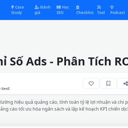
Case
Đánh
Học
Study
giá
SEO
Checklist
Tool
Podcast
ỉ Số Ads - Phân Tích R
O GenZ
lường hiệu quả quảng cáo, tính toán tỷ lệ lợi nhuận và chi 
uảng cáo tối ưu hóa ngân sách và lập kế hoạch KPI chiến dị