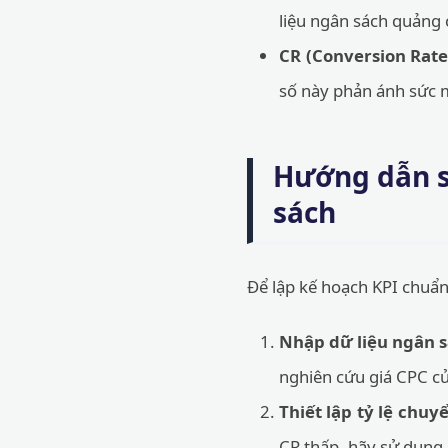
liệu ngân sách quảng
CR (Conversion Rate
số này phản ánh sức m
Hướng dẫn s
sách
Để lập kế hoạch KPI chuẩn 
Nhập dữ liệu ngân s
nghiên cứu giá CPC c
Thiết lập tỷ lệ chuyể
CR thấp, hãy sử dụng