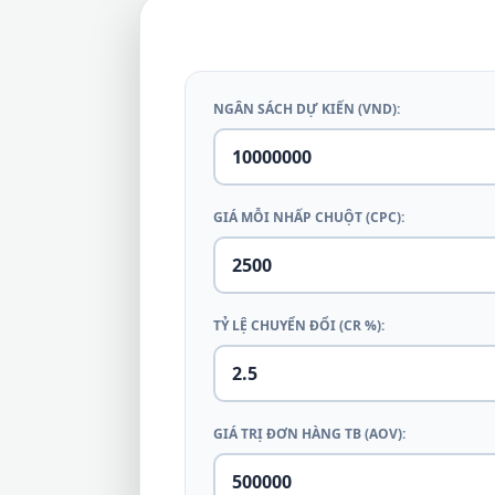
NGÂN SÁCH DỰ KIẾN (VND):
GIÁ MỖI NHẤP CHUỘT (CPC):
TỶ LỆ CHUYỂN ĐỔI (CR %):
GIÁ TRỊ ĐƠN HÀNG TB (AOV):