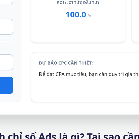
ROI (LỢI TỨC ĐẦU TƯ)
100.0
%
DỰ BÁO CPC CẦN THIẾT:
Để đạt CPA mục tiêu, bạn cần duy trì giá th
 chỉ số Ads là gì? Tại sao c