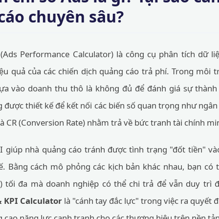
cáo chuyên sâu?
(Ads Performance Calculator) là công cụ phân tích dữ liệ
ệu quả của các chiến dịch quảng cáo trả phí. Trong môi 
ỉ dựa vào doanh thu thô là không đủ để đánh giá sự thành
được thiết kế để kết nối các biến số quan trọng như ngân 
và CR (Conversion Rate) nhằm trả về bức tranh tài chính m
I giúp nhà quảng cáo tránh được tình trạng "đốt tiền" v
tế. Bằng cách mô phỏng các kịch bản khác nhau, bạn có
n) tối đa mà doanh nghiệp có thể chi trả để vẫn duy trì
 KPI Calculator
là "cánh tay đắc lực" trong việc ra quyết đ
 cao năng lực cạnh tranh cho các thương hiệu trên nền tả