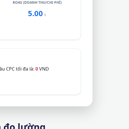
ROAS (DOANH THU/CHI PHÍ)
5.00
x
ầu CPC tối đa là:
0
VND
ần đo lường