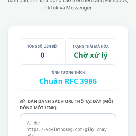
đảm bảo tính khả dụng cao trên nền tảng Facebook,
TikTok và Messenger.
TỔNG SỐ LIÊN KẾT
TRẠNG THÁI MÃ HÓA
0
Chờ xử lý
TÍNH TƯƠNG THÍCH
Chuẩn RFC 3986
DÁN DANH SÁCH URL THÔ TẠI ĐÂY (MỖI
DÒNG MỘT LINK):