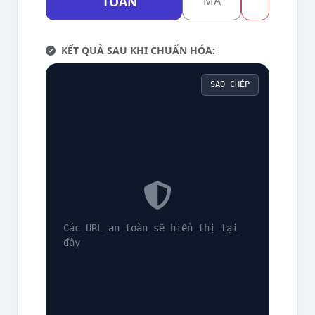
TOÀN
MÃ
KẾT QUẢ SAU KHI CHUẨN HÓA:
SAO CHÉP
Các URL an toàn sẽ hiển thị tại
đây