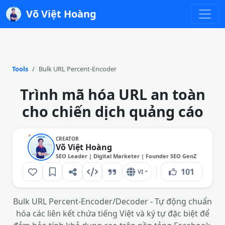
Võ Việt Hoàng
Tools
Bulk URL Percent-Encoder
Trình mã hóa URL an toàn
cho chiến dịch quảng cáo
CREATOR
Võ Việt Hoàng
SEO Leader | Digital Marketer | Founder SEO GenZ
101
VI
Bulk URL Percent-Encoder/Decoder - Tự động chuẩn
hóa các liên kết chứa tiếng Việt và ký tự đặc biệt để