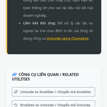
dung văn bản trên máy chủ, đảm bảo an
toàn thông tin cho các tài liệu nội bộ của
doanh nghiệp.
Liên kết đối ứng:
Để xử lý các tác vụ
ngược lại cho mục đích in ấn, vui lòng sử
dụng công cụ
Unicode sang Chanakya
.
CÔNG CỤ LIÊN QUAN / RELATED
UTILITIES
Unicode to KrutiDev / Chuyển mã KrutiDev
KrutiDev to Unicode / Chuyển mã Unicode