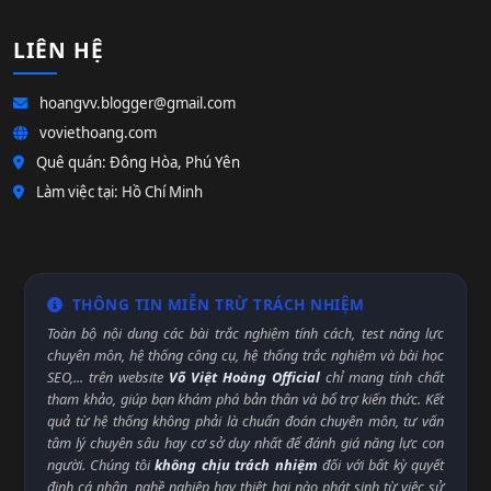
LIÊN HỆ
hoangvv.blogger@gmail.com
voviethoang.com
Quê quán: Đông Hòa, Phú Yên
Làm việc tại: Hồ Chí Minh
THÔNG TIN MIỄN TRỪ TRÁCH NHIỆM
Toàn bộ nội dung các bài trắc nghiệm tính cách, test năng lực
chuyên môn, hệ thống công cụ, hệ thống trắc nghiệm và bài học
SEO,... trên website
Võ Việt Hoàng Official
chỉ mang tính chất
tham khảo, giúp bạn khám phá bản thân và bổ trợ kiến thức. Kết
quả từ hệ thống không phải là chuẩn đoán chuyên môn, tư vấn
tâm lý chuyên sâu hay cơ sở duy nhất để đánh giá năng lực con
người. Chúng tôi
không chịu trách nhiệm
đối với bất kỳ quyết
định cá nhân, nghề nghiệp hay thiệt hại nào phát sinh từ việc sử