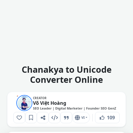
Chanakya to Unicode
Converter Online
CREATOR
Võ Việt Hoàng
SEO Leader | Digital Marketer | Founder SEO GenZ
109
VI