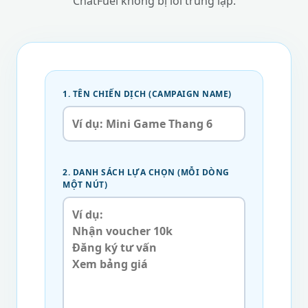
ChatFuel không bị lỗi trùng lặp.
1. TÊN CHIẾN DỊCH (CAMPAIGN NAME)
2. DANH SÁCH LỰA CHỌN (MỖI DÒNG
MỘT NÚT)