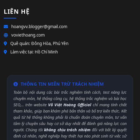
LIÊN HỆ
hoangvv.blogger@gmail.com
voviethoang.com
Quê quán: Đông Hòa, Phú Yên
Làm việc tại: Hồ Chí Minh
THÔNG TIN MIỄN TRỪ TRÁCH NHIỆM
Toàn bộ nội dung các bài trắc nghiệm tính cách, test năng lực
chuyên môn, hệ thống công cụ, hệ thống trắc nghiệm và bài học
SEO,... trên website
Võ Việt Hoàng Official
chỉ mang tính chất
tham khảo, giúp bạn khám phá bản thân và bổ trợ kiến thức. Kết
quả từ hệ thống không phải là chuẩn đoán chuyên môn, tư vấn
tâm lý chuyên sâu hay cơ sở duy nhất để đánh giá năng lực con
người. Chúng tôi
không chịu trách nhiệm
đối với bất kỳ quyết
định cá nhân, nghề nghiệp hay thiệt hại nào phát sinh từ việc sử