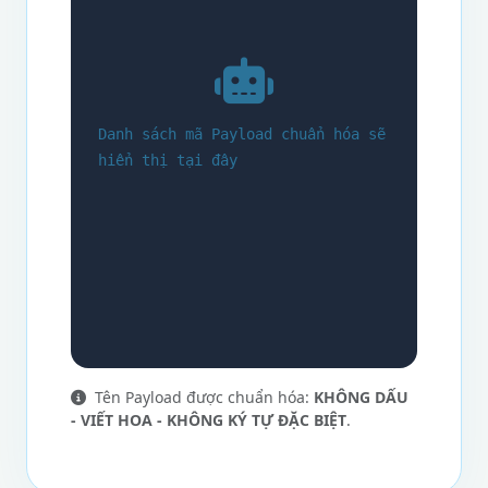
Danh sách mã Payload chuẩn hóa sẽ
hiển thị tại đây
Tên Payload được chuẩn hóa:
KHÔNG DẤU
- VIẾT HOA - KHÔNG KÝ TỰ ĐẶC BIỆT
.