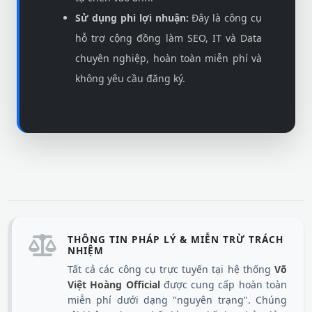
Sử dụng phi lợi nhuận:
Đây là công cụ
hỗ trợ cộng đồng làm SEO, IT và Data
chuyên nghiệp, hoàn toàn miễn phí và
không yêu cầu đăng ký.
THÔNG TIN PHÁP LÝ & MIỄN TRỪ TRÁCH
NHIỆM
Tất cả các công cụ trực tuyến tại hệ thống
Võ
Việt Hoàng Official
được cung cấp hoàn toàn
miễn phí dưới dạng "nguyên trạng". Chúng