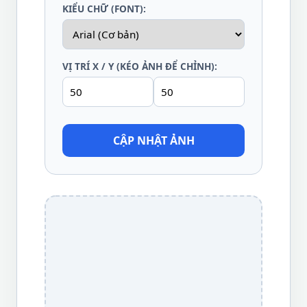
KIỂU CHỮ (FONT):
VỊ TRÍ X / Y (KÉO ẢNH ĐỂ CHỈNH):
CẬP NHẬT ẢNH