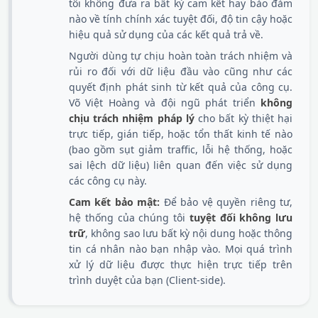
tôi không đưa ra bất kỳ cam kết hay bảo đảm
nào về tính chính xác tuyệt đối, độ tin cậy hoặc
hiệu quả sử dụng của các kết quả trả về.
Người dùng tự chịu hoàn toàn trách nhiệm và
rủi ro đối với dữ liệu đầu vào cũng như các
quyết định phát sinh từ kết quả của công cụ.
Võ Việt Hoàng và đội ngũ phát triển
không
chịu trách nhiệm pháp lý
cho bất kỳ thiệt hại
trực tiếp, gián tiếp, hoặc tổn thất kinh tế nào
(bao gồm sụt giảm traffic, lỗi hệ thống, hoặc
sai lệch dữ liệu) liên quan đến việc sử dụng
các công cụ này.
Cam kết bảo mật:
Để bảo vệ quyền riêng tư,
hệ thống của chúng tôi
tuyệt đối không lưu
trữ
, không sao lưu bất kỳ nội dung hoặc thông
tin cá nhân nào bạn nhập vào. Mọi quá trình
xử lý dữ liệu được thực hiện trực tiếp trên
trình duyệt của bạn (Client-side).