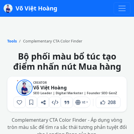
Võ Việt Hoàng
Tools
Complementary CTA Color Finder
Bộ phối màu bổ túc tạo
điểm nhấn nút Mua hàng
CREATOR
Võ Việt Hoàng
SEO Leader | Digital Marketer | Founder SEO GenZ
208
VI
Complementary CTA Color Finder - Áp dụng vòng
tròn màu sắc để tìm ra sắc thái tương phản tuyệt đối