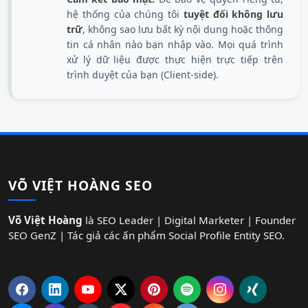
hệ thống của chúng tôi
tuyệt đối không lưu
trữ
, không sao lưu bất kỳ nội dung hoặc thông
tin cá nhân nào bạn nhập vào. Mọi quá trình
xử lý dữ liệu được thực hiện trực tiếp trên
trình duyệt của bạn (Client-side).
VÕ VIỆT HOÀNG SEO
Võ Việt Hoàng
là SEO Leader | Digital Marketer | Founder
SEO GenZ | Tác giả các ấn phẩm Social Profile Entity SEO.