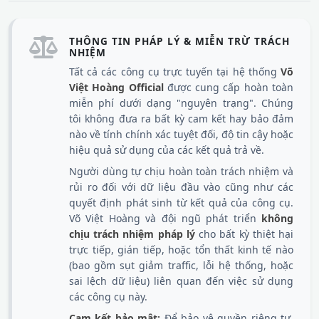
THÔNG TIN PHÁP LÝ & MIỄN TRỪ TRÁCH
NHIỆM
Tất cả các công cụ trực tuyến tại hệ thống
Võ
Việt Hoàng Official
được cung cấp hoàn toàn
miễn phí dưới dạng "nguyên trạng". Chúng
tôi không đưa ra bất kỳ cam kết hay bảo đảm
nào về tính chính xác tuyệt đối, độ tin cậy hoặc
hiệu quả sử dụng của các kết quả trả về.
Người dùng tự chịu hoàn toàn trách nhiệm và
rủi ro đối với dữ liệu đầu vào cũng như các
quyết định phát sinh từ kết quả của công cụ.
Võ Việt Hoàng và đội ngũ phát triển
không
chịu trách nhiệm pháp lý
cho bất kỳ thiệt hại
trực tiếp, gián tiếp, hoặc tổn thất kinh tế nào
(bao gồm sụt giảm traffic, lỗi hệ thống, hoặc
sai lệch dữ liệu) liên quan đến việc sử dụng
các công cụ này.
Cam kết bảo mật:
Để bảo vệ quyền riêng tư,