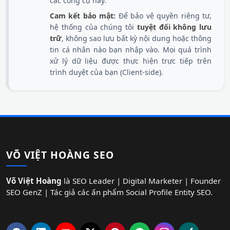
các công cụ này.
Cam kết bảo mật:
Để bảo vệ quyền riêng tư,
hệ thống của chúng tôi
tuyệt đối không lưu
trữ
, không sao lưu bất kỳ nội dung hoặc thông
tin cá nhân nào bạn nhập vào. Mọi quá trình
xử lý dữ liệu được thực hiện trực tiếp trên
trình duyệt của bạn (Client-side).
VÕ VIỆT HOÀNG SEO
Võ Việt Hoàng
là SEO Leader | Digital Marketer | Founder
SEO GenZ | Tác giả các ấn phẩm Social Profile Entity SEO.