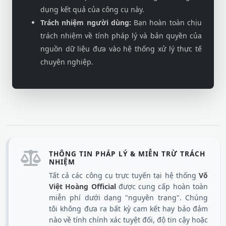
dụng kết quả của công cụ này.
Trách nhiệm người dùng:
Bạn hoàn toàn chịu
trách nhiệm về tính pháp lý và bản quyền của
nguồn dữ liệu đưa vào hệ thống xử lý thực tế
chuyên nghiệp.
THÔNG TIN PHÁP LÝ & MIỄN TRỪ TRÁCH
NHIỆM
Tất cả các công cụ trực tuyến tại hệ thống
Võ
Việt Hoàng Official
được cung cấp hoàn toàn
miễn phí dưới dạng "nguyên trạng". Chúng
tôi không đưa ra bất kỳ cam kết hay bảo đảm
nào về tính chính xác tuyệt đối, độ tin cậy hoặc