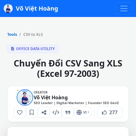
Võ Việt Hoàng
Tools
CSV to XLS
OFFICE DATA UTILITY
Chuyển Đổi CSV Sang XLS
(Excel 97-2003)
CREATOR
Võ Việt Hoàng
SEO Leader | Digital Marketer | Founder SEO GenZ
277
VI