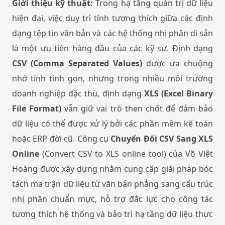
Giới thiệu kỹ thuật:
Trong hạ tầng quản trị dữ liệu
hiện đại, việc duy trì tính tương thích giữa các định
dạng tệp tin văn bản và các hệ thống nhị phân di sản
là một ưu tiên hàng đầu của các kỹ sư. Định dạng
CSV (Comma Separated Values)
được ưa chuộng
nhờ tính tinh gọn, nhưng trong nhiều môi trường
doanh nghiệp đặc thù, định dạng
XLS (Excel Binary
File Format)
vẫn giữ vai trò then chốt để đảm bảo
dữ liệu có thể được xử lý bởi các phần mềm kế toán
hoặc ERP đời cũ. Công cụ
Chuyển Đổi CSV Sang XLS
Online
(Convert CSV to XLS online tool) của Võ Việt
Hoàng được xây dựng nhằm cung cấp giải pháp bóc
tách ma trận dữ liệu từ văn bản phẳng sang cấu trúc
nhị phân chuẩn mực, hỗ trợ đắc lực cho công tác
tương thích hệ thống và bảo trì hạ tầng dữ liệu thực