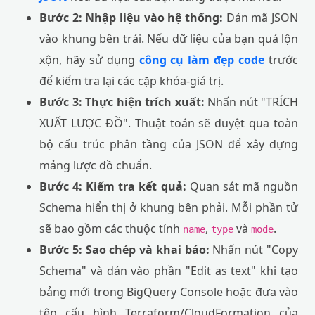
Bước 2: Nhập liệu vào hệ thống:
Dán mã JSON
vào khung bên trái. Nếu dữ liệu của bạn quá lộn
xộn, hãy sử dụng
công cụ làm đẹp code
trước
để kiểm tra lại các cặp khóa-giá trị.
Bước 3: Thực hiện trích xuất:
Nhấn nút "TRÍCH
XUẤT LƯỢC ĐỒ". Thuật toán sẽ duyệt qua toàn
bộ cấu trúc phân tầng của JSON để xây dựng
mảng lược đồ chuẩn.
Bước 4: Kiểm tra kết quả:
Quan sát mã nguồn
Schema hiển thị ở khung bên phải. Mỗi phần tử
sẽ bao gồm các thuộc tính
,
và
.
name
type
mode
Bước 5: Sao chép và khai báo:
Nhấn nút "Copy
Schema" và dán vào phần "Edit as text" khi tạo
bảng mới trong BigQuery Console hoặc đưa vào
tệp cấu hình Terraform/CloudFormation của