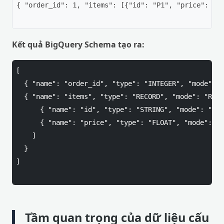
{ "order_id": 1, "items": [{"id": "P1", "price": 10.
Kết quả BigQuery Schema tạo ra:
[

  { "name": "order_id", "type": "INTEGER", "mode": "
  { "name": "items", "type": "RECORD", "mode": "REPE
      { "name": "id", "type": "STRING", "mode": "NUL
      { "name": "price", "type": "FLOAT", "mode": "N
    ]

  }

]

Tầm quan trọng của dữ liệu cấu