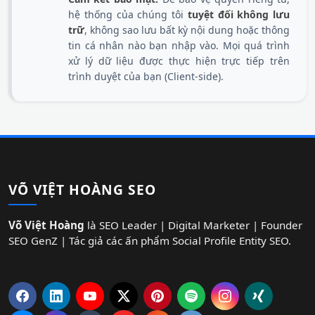
hệ thống của chúng tôi
tuyệt đối không lưu
trữ
, không sao lưu bất kỳ nội dung hoặc thông
tin cá nhân nào bạn nhập vào. Mọi quá trình
xử lý dữ liệu được thực hiện trực tiếp trên
trình duyệt của bạn (Client-side).
VÕ VIỆT HOÀNG SEO
Võ Việt Hoàng
là SEO Leader | Digital Marketer | Founder
SEO GenZ | Tác giả các ấn phẩm Social Profile Entity SEO.