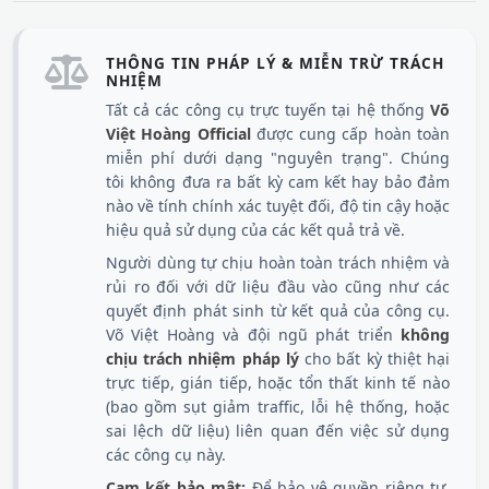
THÔNG TIN PHÁP LÝ & MIỄN TRỪ TRÁCH
NHIỆM
Tất cả các công cụ trực tuyến tại hệ thống
Võ
Việt Hoàng Official
được cung cấp hoàn toàn
miễn phí dưới dạng "nguyên trạng". Chúng
tôi không đưa ra bất kỳ cam kết hay bảo đảm
nào về tính chính xác tuyệt đối, độ tin cậy hoặc
hiệu quả sử dụng của các kết quả trả về.
Người dùng tự chịu hoàn toàn trách nhiệm và
rủi ro đối với dữ liệu đầu vào cũng như các
quyết định phát sinh từ kết quả của công cụ.
Võ Việt Hoàng và đội ngũ phát triển
không
chịu trách nhiệm pháp lý
cho bất kỳ thiệt hại
trực tiếp, gián tiếp, hoặc tổn thất kinh tế nào
(bao gồm sụt giảm traffic, lỗi hệ thống, hoặc
sai lệch dữ liệu) liên quan đến việc sử dụng
các công cụ này.
Cam kết bảo mật:
Để bảo vệ quyền riêng tư,