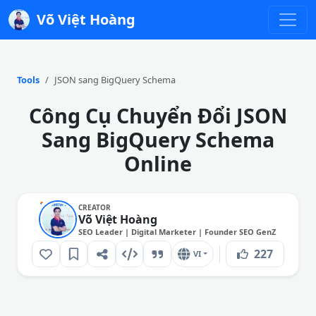
Võ Việt Hoàng
Tools
JSON sang BigQuery Schema
Công Cụ Chuyển Đổi JSON
Sang BigQuery Schema
Online
CREATOR
Võ Việt Hoàng
SEO Leader | Digital Marketer | Founder SEO GenZ
227
VI