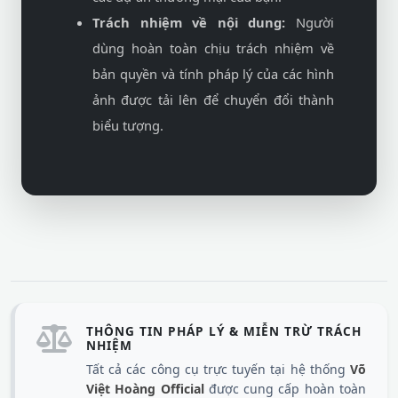
Trách nhiệm về nội dung:
Người
dùng hoàn toàn chịu trách nhiệm về
bản quyền và tính pháp lý của các hình
ảnh được tải lên để chuyển đổi thành
biểu tượng.
THÔNG TIN PHÁP LÝ & MIỄN TRỪ TRÁCH
NHIỆM
Tất cả các công cụ trực tuyến tại hệ thống
Võ
Việt Hoàng Official
được cung cấp hoàn toàn