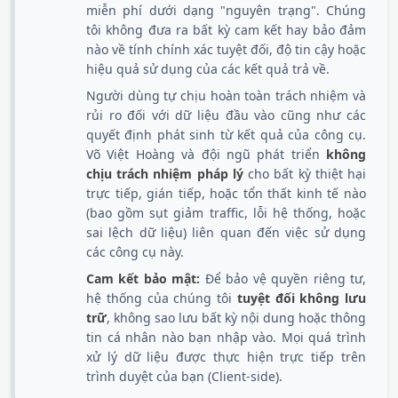
miễn phí dưới dạng "nguyên trạng". Chúng
tôi không đưa ra bất kỳ cam kết hay bảo đảm
nào về tính chính xác tuyệt đối, độ tin cậy hoặc
hiệu quả sử dụng của các kết quả trả về.
Người dùng tự chịu hoàn toàn trách nhiệm và
rủi ro đối với dữ liệu đầu vào cũng như các
quyết định phát sinh từ kết quả của công cụ.
Võ Việt Hoàng và đội ngũ phát triển
không
chịu trách nhiệm pháp lý
cho bất kỳ thiệt hại
trực tiếp, gián tiếp, hoặc tổn thất kinh tế nào
(bao gồm sụt giảm traffic, lỗi hệ thống, hoặc
sai lệch dữ liệu) liên quan đến việc sử dụng
các công cụ này.
Cam kết bảo mật:
Để bảo vệ quyền riêng tư,
hệ thống của chúng tôi
tuyệt đối không lưu
trữ
, không sao lưu bất kỳ nội dung hoặc thông
tin cá nhân nào bạn nhập vào. Mọi quá trình
xử lý dữ liệu được thực hiện trực tiếp trên
trình duyệt của bạn (Client-side).