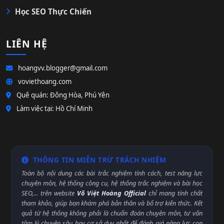
Học SEO Thực Chiến
LIÊN HỆ
hoangvv.blogger@gmail.com
voviethoang.com
Quê quán: Đông Hòa, Phú Yên
Làm việc tại: Hồ Chí Minh
THÔNG TIN MIỄN TRỪ TRÁCH NHIỆM
Toàn bộ nội dung các bài trắc nghiệm tính cách, test năng lực
chuyên môn, hệ thống công cụ, hệ thống trắc nghiệm và bài học
SEO,... trên website
Võ Việt Hoàng Official
chỉ mang tính chất
tham khảo, giúp bạn khám phá bản thân và bổ trợ kiến thức. Kết
quả từ hệ thống không phải là chuẩn đoán chuyên môn, tư vấn
tâm lý chuyên sâu hay cơ sở duy nhất để đánh giá năng lực con