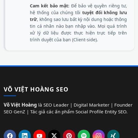
Cam kết bảo mật:
Để bảo vệ quyền riêng tư,
hệ thống của chúng tôi
tuyệt đối không lưu
trữ
, không sao lưu bất kỳ nội dung hoặc thông
tin cá nhân nào bạn nhập vào. Mọi quá trình
xử lý dữ liệu được thực hiện trực tiếp trên
trình duyệt của bạn (Client-side).
VÕ VIỆT HOÀNG SEO
Võ Việt Hoàng
là SEO Leader | Digital Marketer | Founder
SEO GenZ | Tác giả các ấn phẩm Social Profile Entity SEO.