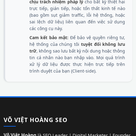
chịu trách nhiệm pháp lý
cho bất kỳ thiệt hại
trực tiếp, gián tiếp, hoặc tổn thất kinh tế nào
(bao gồm sụt giảm traffic, lỗi hệ thống, hoặc
sai lệch dữ liệu) liên quan đến việc sử dụng
các công cụ này.
Cam kết bảo mật:
Để bảo vệ quyền riêng tư,
hệ thống của chúng tôi
tuyệt đối không lưu
trữ
, không sao lưu bất kỳ nội dung hoặc thông
tin cá nhân nào bạn nhập vào. Mọi quá trình
xử lý dữ liệu được thực hiện trực tiếp trên
trình duyệt của bạn (Client-side).
VÕ VIỆT HOÀNG SEO
Võ Việt Hoàng
là SEO Leader | Digital Marketer | Founder