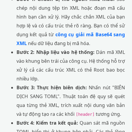
chép nội dung tệp tin XML hoặc đoạn mã cấu
hình bạn cần xử lý. Hãy chắc chắn XML của bạn
hợp lệ và có cấu trúc thẻ rõ ràng. Bạn có thể sử
dụng kết quả từ
công cụ giải mã Base64 sang
XML
nếu dữ liệu đang bị mã hóa.
Bước 2: Nhập liệu vào hệ thống:
Dán mã XML
vào khung bên trái của công cụ. Hệ thống hỗ trợ
xử lý cả các cấu trúc XML có thẻ Root bao bọc
nhiều lớp.
Bước 3: Thực hiện biên dịch:
Nhấn nút "BIÊN
DỊCH SANG TOML". Thuật toán đệ quy sẽ quét
qua từng thẻ XML, trích xuất nội dung văn bản
và tự động tạo ra các khối
tương ứng.
[header]
Bước 4: Kiểm tra kết quả:
Quan sát mã nguồn
TOML hiển thị ở khung bên phải. Các thẻ lồng