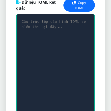
Dữ liệu TOML kết
Copy
quả:
TOML