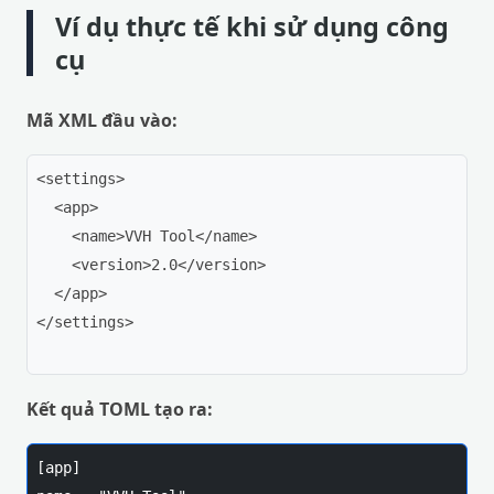
Ví dụ thực tế khi sử dụng công
cụ
Mã XML đầu vào:
<settings>

  <app>

    <name>VVH Tool</name>

    <version>2.0</version>

  </app>

</settings>

Kết quả TOML tạo ra:
[app]
