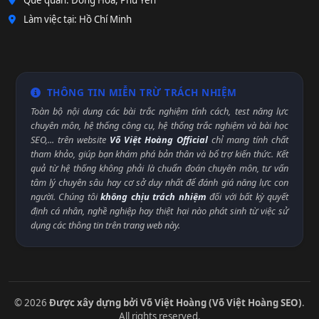
Quê quán: Đông Hòa, Phú Yên
Làm việc tại: Hồ Chí Minh
THÔNG TIN MIỄN TRỪ TRÁCH NHIỆM
Toàn bộ nội dung các bài trắc nghiệm tính cách, test năng lực
chuyên môn, hệ thống công cụ, hệ thống trắc nghiệm và bài học
SEO,... trên website
Võ Việt Hoàng Official
chỉ mang tính chất
tham khảo, giúp bạn khám phá bản thân và bổ trợ kiến thức. Kết
quả từ hệ thống không phải là chuẩn đoán chuyên môn, tư vấn
tâm lý chuyên sâu hay cơ sở duy nhất để đánh giá năng lực con
người. Chúng tôi
không chịu trách nhiệm
đối với bất kỳ quyết
định cá nhân, nghề nghiệp hay thiệt hại nào phát sinh từ việc sử
dụng các thông tin trên trang web này.
© 2026
Được xây dựng bởi Võ Việt Hoàng (Võ Việt Hoàng SEO)
.
All rights reserved.