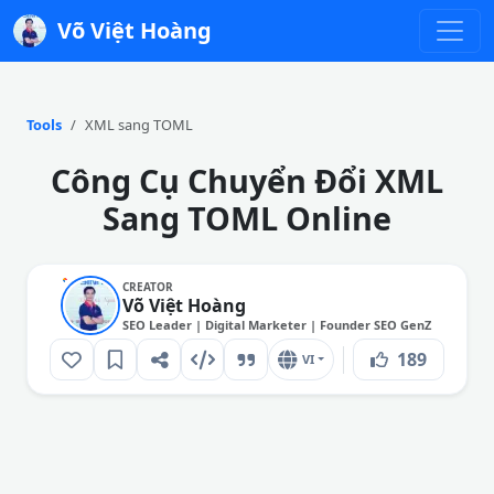
Võ Việt Hoàng
Tools
XML sang TOML
Công Cụ Chuyển Đổi XML
Sang TOML Online
CREATOR
Võ Việt Hoàng
SEO Leader | Digital Marketer | Founder SEO GenZ
189
VI