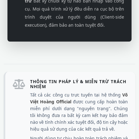
trữ
bất kỳ chuỗi ký tự nào bạn nhập vào công
cụ. Mọi quá trình xử lý đều diễn ra cục bộ trên
trình duyệt của người dùng (Client-side
execution), đảm bảo an toàn tuyệt đối.
THÔNG TIN PHÁP LÝ & MIỄN TRỪ TRÁCH
NHIỆM
Tất cả các công cụ trực tuyến tại hệ thống
Võ
Việt Hoàng Official
được cung cấp hoàn toàn
miễn phí dưới dạng "nguyên trạng". Chúng
tôi không đưa ra bất kỳ cam kết hay bảo đảm
nào về tính chính xác tuyệt đối, độ tin cậy hoặc
hiệu quả sử dụng của các kết quả trả về.
Người dùng tự chịu hoàn toàn trách nhiệm và