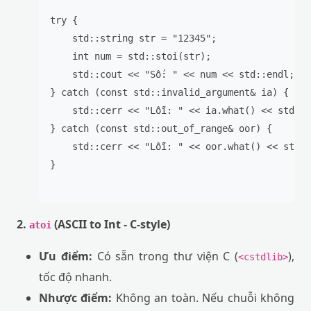
try {

    std::string str = "12345";

    int num = std::stoi(str);

    std::cout << "Số: " << num << std::endl;

} catch (const std::invalid_argument& ia) {

    std::cerr << "Lỗi: " << ia.what() << std::e
} catch (const std::out_of_range& oor) {

    std::cerr << "Lỗi: " << oor.what() << std::
}

2.
(ASCII to Int - C-style)
atoi
Ưu điểm:
Có sẵn trong thư viện C (
),
<cstdlib>
tốc độ nhanh.
Nhược điểm:
Không an toàn. Nếu chuỗi không