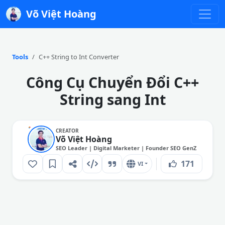
Võ Việt Hoàng
Copy Result
Copy Code
Tools
C++ String to Int Converter
Công Cụ Chuyển Đổi C++
String sang Int
CREATOR
Võ Việt Hoàng
SEO Leader | Digital Marketer | Founder SEO GenZ
171
VI