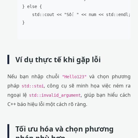
} else {

    std::cout << "Số: " << num << std::endl;

}

Ví dụ thực tế khi gặp lỗi
Nếu bạn nhập chuỗi
và chọn phương
"Hello123"
pháp
, công cụ sẽ minh họa việc ném ra
std::stoi
ngoại lệ
, giúp bạn hiểu cách
std::invalid_argument
C++ báo hiệu lỗi một cách rõ ràng.
Tối ưu hóa và chọn phương