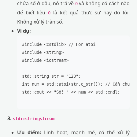
chứa số ở đầu, nó trả về
và không có cách nào
0
để biết liệu
là kết quả thực sự hay do lỗi.
0
Không xử lý tràn số.
Ví dụ:
#include <cstdlib> // For atoi

#include <string>

#include <iostream>

std::string str = "123";

int num = std::atoi(str.c_str()); // Cần chuyển
std::cout << "Số: " << num << std::endl;

3.
std::stringstream
Ưu điểm:
Linh hoạt, mạnh mẽ, có thể xử lý