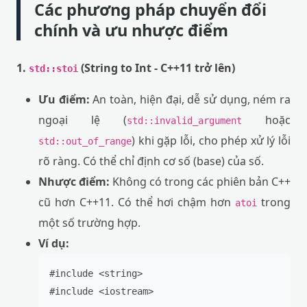
Các phương pháp chuyển đổi
chính và ưu nhược điểm
1.
(String to Int - C++11 trở lên)
std::stoi
Ưu điểm:
An toàn, hiện đại, dễ sử dụng, ném ra
ngoại lệ (
hoặc
std::invalid_argument
) khi gặp lỗi, cho phép xử lý lỗi
std::out_of_range
rõ ràng. Có thể chỉ định cơ số (base) của số.
Nhược điểm:
Không có trong các phiên bản C++
cũ hơn C++11. Có thể hơi chậm hơn
trong
atoi
một số trường hợp.
Ví dụ:
#include <string>

#include <iostream>
