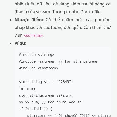
nhiều kiểu dữ liệu, dễ dàng kiểm tra lỗi bằng cờ
(flags) của stream. Tương tự như đọc từ file.
Nhược điểm:
Có thể chậm hơn các phương
pháp khác với các tác vụ đơn giản. Cần thêm thư
viện
.
<sstream>
Ví dụ:
#include <string>

#include <sstream> // For stringstream

#include <iostream>

std::string str = "12345";

int num;

std::stringstream ss(str);

ss >> num; // Đọc chuỗi vào số

if (ss.fail()) {

    std::cerr << "Lỗi chuyển đổi!" << std::endl