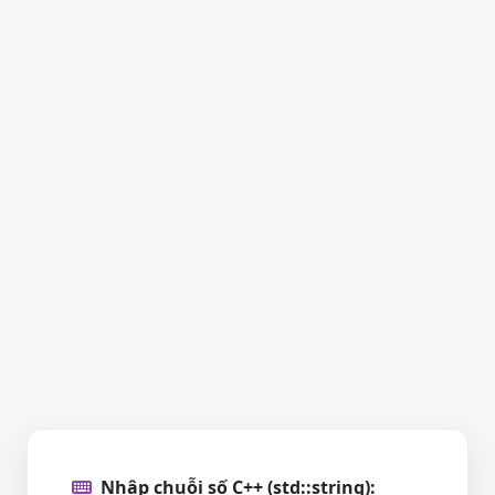
Nhập chuỗi số C++ (std::string):