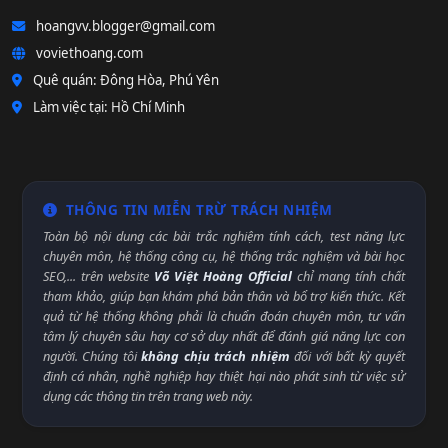
hoangvv.blogger@gmail.com
voviethoang.com
Quê quán: Đông Hòa, Phú Yên
Làm việc tại: Hồ Chí Minh
THÔNG TIN MIỄN TRỪ TRÁCH NHIỆM
Toàn bộ nội dung các bài trắc nghiệm tính cách, test năng lực
chuyên môn, hệ thống công cụ, hệ thống trắc nghiệm và bài học
SEO,... trên website
Võ Việt Hoàng Official
chỉ mang tính chất
tham khảo, giúp bạn khám phá bản thân và bổ trợ kiến thức. Kết
quả từ hệ thống không phải là chuẩn đoán chuyên môn, tư vấn
tâm lý chuyên sâu hay cơ sở duy nhất để đánh giá năng lực con
người. Chúng tôi
không chịu trách nhiệm
đối với bất kỳ quyết
định cá nhân, nghề nghiệp hay thiệt hại nào phát sinh từ việc sử
dụng các thông tin trên trang web này.