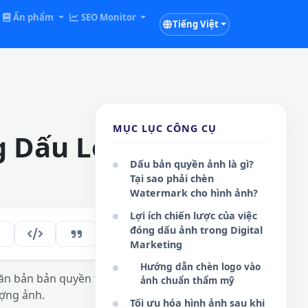
Ấn phẩm
SEO Monitor
Tiếng Việt
MỤC LỤC CÔNG CỤ
g Dấu Logo
Dấu bản quyền ảnh là gì?
Tại sao phải chèn
Watermark cho hình ảnh?
Lợi ích chiến lược của việc
đóng dấu ảnh trong Digital
190
VI
Marketing
Hướng dẫn chèn logo vào
văn bản bản quyền tự
ảnh chuẩn thẩm mỹ
ượng ảnh.
Tối ưu hóa hình ảnh sau khi