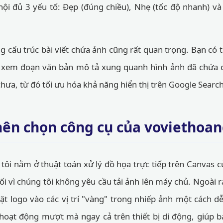
ội đủ 3 yếu tố: Đẹp (đúng chiều), Nhẹ (tốc độ nhanh) và
g cấu trúc bài viết chứa ảnh cũng rất quan trọng. Bạn có
 xem đoạn văn bản mô tả xung quanh hình ảnh đã chứa cá
hưa, từ đó tối ưu hóa khả năng hiển thị trên Google Search
 nên chọn công cụ của voviethoa
tôi nằm ở thuật toán xử lý đồ họa trực tiếp trên Canvas củ
i vì chúng tôi không yêu cầu tải ảnh lên máy chủ. Ngoài ra
đặt logo vào các vị trí "vàng" trong nhiếp ảnh một cách 
hoạt động mượt mà ngay cả trên thiết bị di động, giúp b