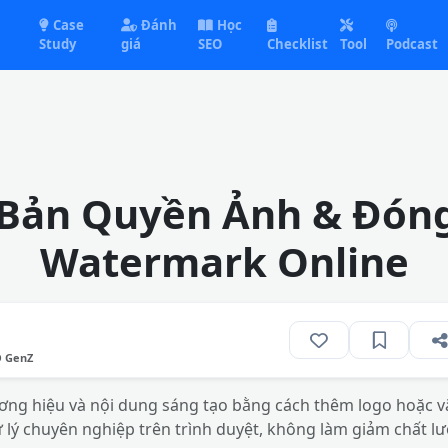
Case
Đánh
Học
Study
giá
SEO
Checklist
Tool
Podcast
Bản Quyền Ảnh & Đón
Watermark Online
O GenZ
ơng hiệu và nội dung sáng tạo bằng cách thêm logo hoặc 
 lý chuyên nghiệp trên trình duyệt, không làm giảm chất l