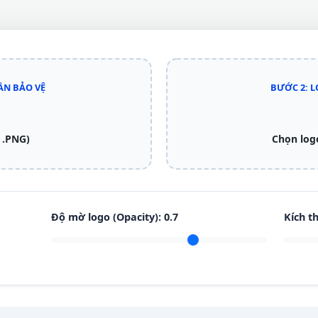
ẦN BẢO VỆ
BƯỚC 2: 
 .PNG)
Chọn log
Độ mờ logo (Opacity):
0.7
Kích t