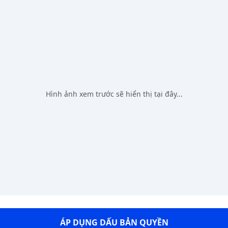
Hình ảnh xem trước sẽ hiển thị tại đây...
ÁP DỤNG DẤU BẢN QUYỀN