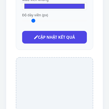
Độ dày viền (px)
CẬP NHẬT KẾT QUẢ