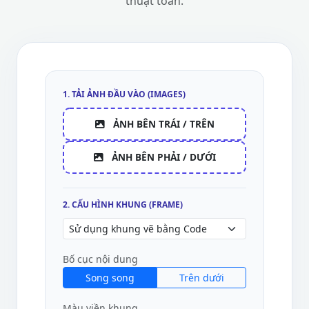
thuật toán.
1. TẢI ẢNH ĐẦU VÀO (IMAGES)
ẢNH BÊN TRÁI / TRÊN
ẢNH BÊN PHẢI / DƯỚI
2. CẤU HÌNH KHUNG (FRAME)
Bố cục nội dung
Song song
Trên dưới
Màu viền khung