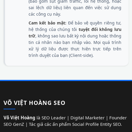
(bao gồm sụt giảm traffic, lỗi hệ thống, hoặc
sai lệch dữ liệu) liên quan đến việc sử dụng
các công cụ này.
Cam kết bảo mật:
Để bảo vệ quyền riêng tư,
hệ thống của chúng tôi
tuyệt đối không lưu
trữ
, không sao lưu bất kỳ nội dung hoặc thông
tin cá nhân nào bạn nhập vào. Mọi quá trình
xử lý dữ liệu được thực hiện trực tiếp trên
trình duyệt của bạn (Client-side).
VÕ VIỆT HOÀNG SEO
Võ Việt Hoàng
là SEO Leader | Digital Marketer | Founder
SEO GenZ | Tác giả các ấn phẩm Social Profile Entity SEO.