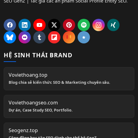
SEO GenZ | Tác giả các ấn phẩm Social Profile Entity SEO.
HỆ SINH THÁI BRAND
Voviethoang.top
Blog chia sẻ kiến thức SEO & Marketing chuyên sâu.
Voviethoangseo.com
Dự án, Case Study SEO, Portfolio.
Seogenz.top
Cộng đồng học tập SEO dành cho thế hệ GenZ.