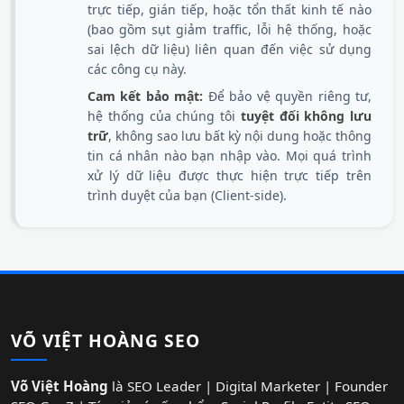
trực tiếp, gián tiếp, hoặc tổn thất kinh tế nào
(bao gồm sụt giảm traffic, lỗi hệ thống, hoặc
sai lệch dữ liệu) liên quan đến việc sử dụng
các công cụ này.
Cam kết bảo mật:
Để bảo vệ quyền riêng tư,
hệ thống của chúng tôi
tuyệt đối không lưu
trữ
, không sao lưu bất kỳ nội dung hoặc thông
tin cá nhân nào bạn nhập vào. Mọi quá trình
xử lý dữ liệu được thực hiện trực tiếp trên
trình duyệt của bạn (Client-side).
VÕ VIỆT HOÀNG SEO
Võ Việt Hoàng
là SEO Leader | Digital Marketer | Founder