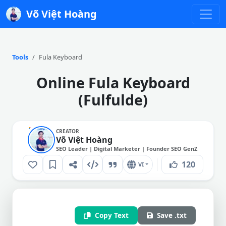
Võ Việt Hoàng
Tools
Fula Keyboard
Online Fula Keyboard
(Fulfulde)
CREATOR
Võ Việt Hoàng
SEO Leader | Digital Marketer | Founder SEO GenZ
120
VI
Copy Text
Save .txt