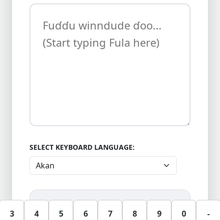
SELECT KEYBOARD LANGUAGE:
3
4
5
6
7
8
9
0
-