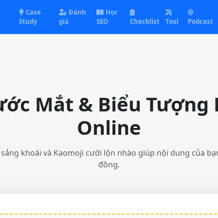
Case
Đánh
Học
Study
giá
SEO
Checklist
Tool
Podcast
ước Mắt & Biểu Tượng
Online
 sảng khoái và Kaomoji cười lộn nhào giúp nội dung của b
đồng.