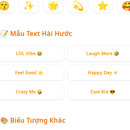
😙
✨
🌟
💫
⭐

📝
Mẫu Text Hài Hước
LOL Vibe
😂
Laugh More
🤣
Feel Good
🌟
Happy Day
☀️
Crazy Me
🤪
Cool Kid
😎
🎨
Biểu Tượng Khác