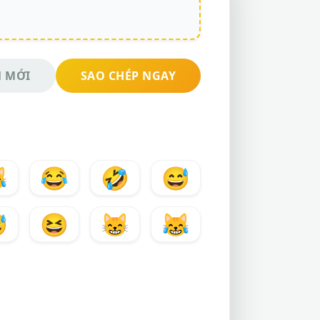
 MỚI
SAO CHÉP NGAY

😂
🤣
😅

😆
😸
😹