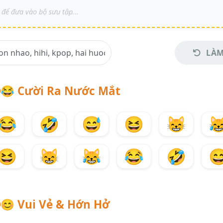
LÀM
😂
Cười Ra Nước Mắt
😂
🤣
😅
😆
😸

😆
😸
😹
😂
🤣

😊
Vui Vẻ & Hớn Hở