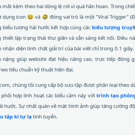
 mắt kèm theo hai dòng lệ rơi vì quá hân hoan. Trong chiế
ử dụng icon 😂 và 🤣 đóng vai trò là một "Viral Trigger" (Đ
 biểu tượng hài hước kết hợp cùng các
biểu tượng truyề
thiết lập trạng thái thư giãn và sẵn sàng kết nối. Điều n
nhận diện tính chất giải trí của bài viết chỉ trong 0.1 giây.
 nặng giúp website đạt hiệu năng cao, trực tiếp đóng g
eo tiêu chuẩn kỹ thuật hiện đại.
com, chúng tôi cung cấp bộ sưu tập được phân loại theo dả
 phối hợp linh hoạt các biểu cảm này với
trình tạo phôn
hài hước. Sự nhất quán về mặt hình ảnh giúp tăng cường độ
u tập kí tự lạ
tinh tuyển.