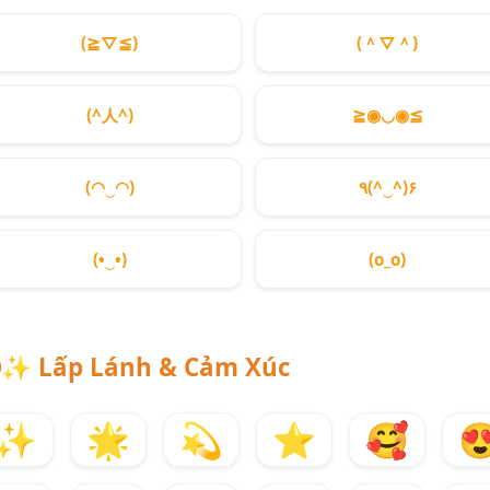
(≧▽≦)
(＾▽＾)
(^人^)
≧◉◡◉≦
(◠‿◠)
٩(^‿^)۶
(•‿•)
(o_o)
✨
Lấp Lánh & Cảm Xúc
✨
🌟
💫
⭐
🥰
