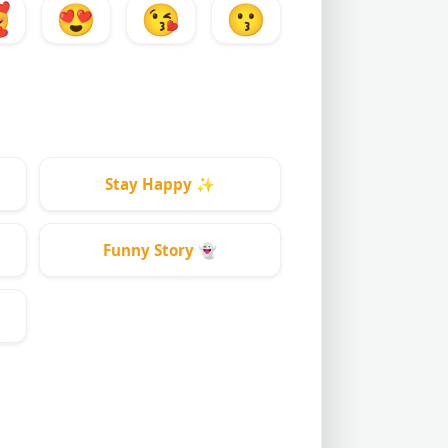

😍
😘
😗
Stay Happy
✨
Funny Story
👻