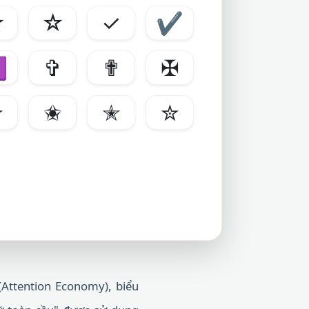
★
☆
✓
✔
✝
✞
✟
✠
✫
✬
✭
✮
(Attention Economy), biểu