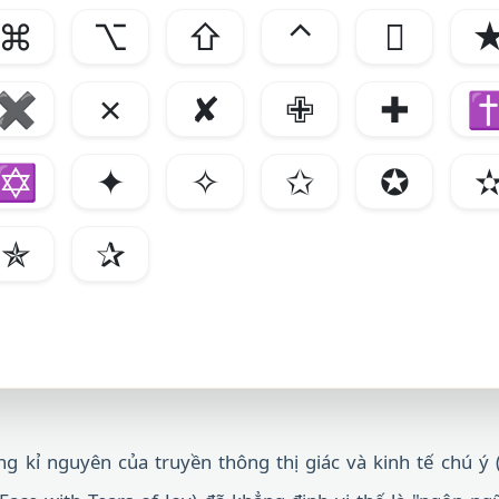
⌘
⌥
⇧
⌃

✖
✗
✘
✙
✚
✡
✦
✧
✩
✪
✯
✰
g kỉ nguyên của truyền thông thị giác và kinh tế chú ý 