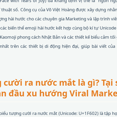
Face with Tears of Joy) đã khẳng định vị thế là "ngôn n
kĩ thuật số. Công cụ của Võ Việt Hoàng được xây dựng nh
ợng hài hước cho các chuyên gia Marketing và lập trình vi
ác biến thể emoji hài hước kết hợp cùng bộ kí tự Unicode 
 Kaomoji phong cách Nhật Bản và các thiết kế biểu cảm tối 
nhất trên các thiết bị di động hiện đại, giúp bài viết củ
 cười ra nước mắt là gì? Tại
dẫn đầu xu hướng Viral Mark
 biểu tượng cười ra nước mắt (Unicode: U+1F602) là tập 