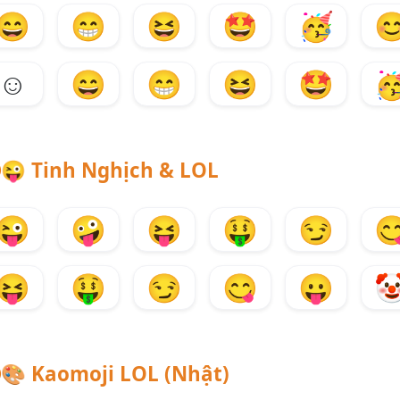
😄
😁
😆
🤩
🥳

☺️
😄
😁
😆
🤩

😜
Tinh Nghịch & LOL
😜
🤪
😝
🤑
😏

😝
🤑
😏
😋
😛

🎨
Kaomoji LOL (Nhật)