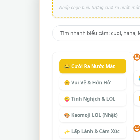
😂 Cười Ra Nước Mắt
😊 Vui Vẻ & Hớn Hở
😜 Tinh Nghịch & LOL
🎨 Kaomoji LOL (Nhật)
✨ Lấp Lánh & Cảm Xúc