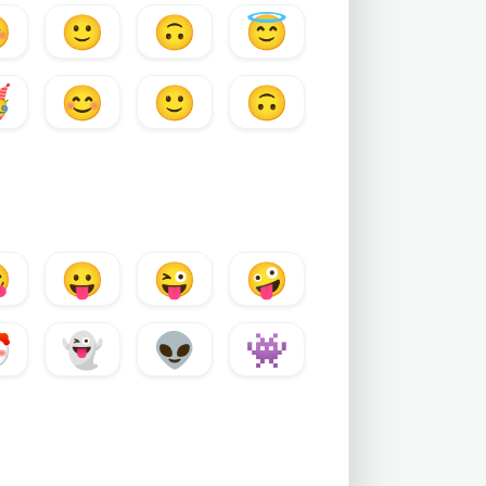

🙂
🙃
😇

😊
🙂
🙃

😛
😜
🤪

👻
👽
👾