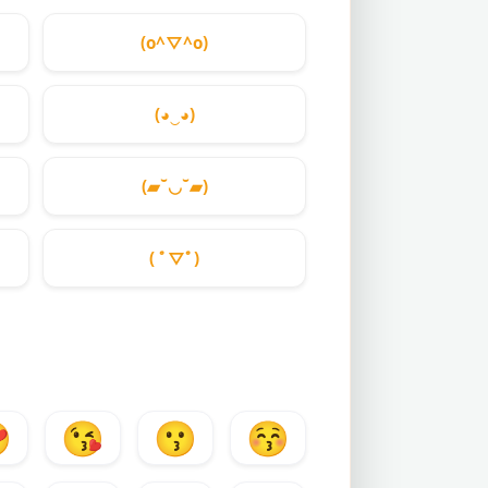
(o^▽^o)
(◕‿◕)
(▰˘◡˘▰)
( ﾟ▽ﾟ)

😘
😗
😚