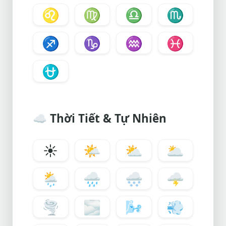
♌
♍
♎
♏
♐
♑
♒
♓
⛎
☁️ Thời Tiết & Tự Nhiên
☀️
🌤️
⛅
🌥️
🌦️
🌧️
🌨️
🌩️
🌪️
🌫️
🌬️
💨