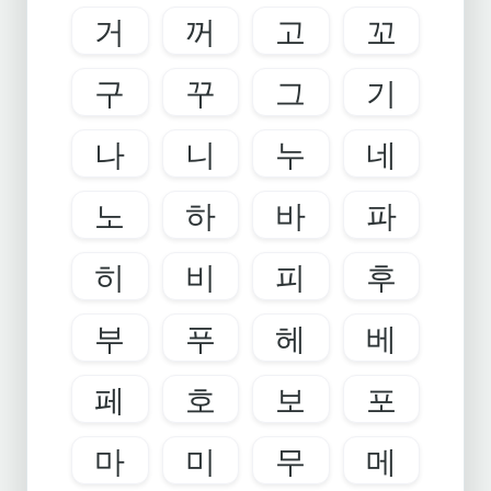
거
꺼
고
꼬
구
꾸
그
기
나
니
누
네
노
하
바
파
히
비
피
후
부
푸
헤
베
페
호
보
포
마
미
무
메