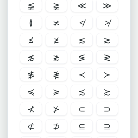
≨
≩
≪
≫
≬
≭
≮
≯
≰
≱
≲
≳
≴
≵
≶
≷
≸
≹
≺
≻
≼
≽
≾
≿
⊀
⊁
⊂
⊃
⊄
⊅
⊆
⊇