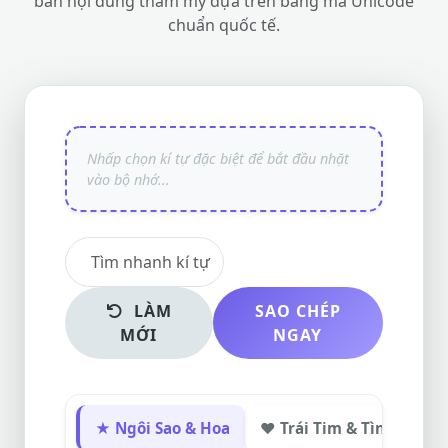
bản nội dung thẩm mỹ dựa trên bảng mã Unicode
chuẩn quốc tế.
LÀM
SAO CHÉP
MỚI
NGAY
★ Ngôi Sao & Hoa
❤ Trái Tim & Tình Yêu