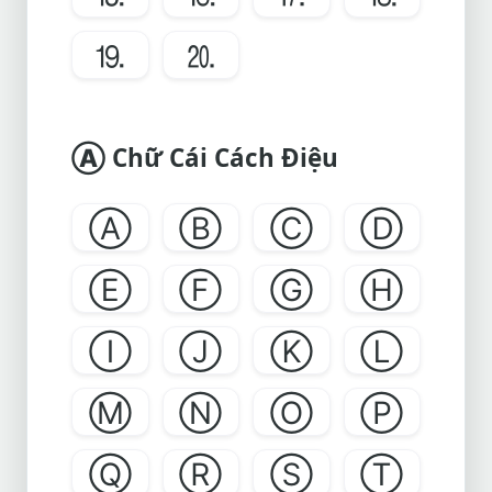
⒚
⒛
Ⓐ Chữ Cái Cách Điệu
Ⓐ
Ⓑ
Ⓒ
Ⓓ
Ⓔ
Ⓕ
Ⓖ
Ⓗ
Ⓘ
Ⓙ
Ⓚ
Ⓛ
Ⓜ
Ⓝ
Ⓞ
Ⓟ
Ⓠ
Ⓡ
Ⓢ
Ⓣ