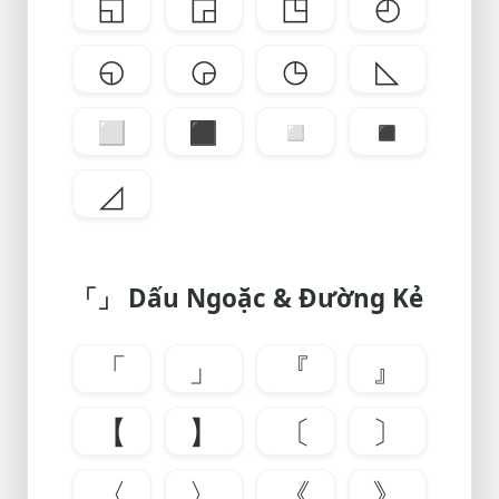
◱
◲
◳
◴
◵
◶
◷
◺
◻
◼
◽
◾
◿
「」 Dấu Ngoặc & Đường Kẻ
「
」
『
』
【
】
〔
〕
〈
〉
《
》