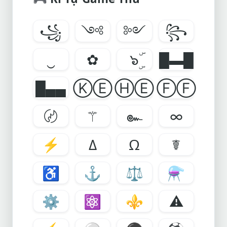
꧁
༺
༻
꧂
‿
✿
๖ۣۜ
█▬█
█▄▄
ⓀⒺ
ⒽⒺ
ⒻⒻ
〄
⚚
๛
∞
⚡
Δ
Ω
☤
♿
⚓
⚖
⚗
⚙
⚛
⚜
⚠