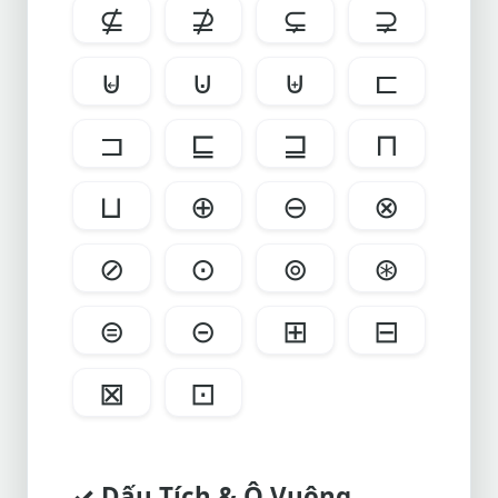
⊈
⊉
⊊
⊋
⊌
⊍
⊎
⊏
⊐
⊑
⊒
⊓
⊔
⊕
⊖
⊗
⊘
⊙
⊚
⊛
⊜
⊝
⊞
⊟
⊠
⊡
✓ Dấu Tích & Ô Vuông