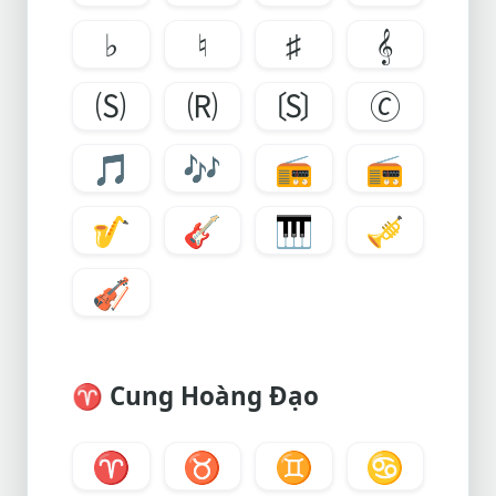
♭
♮
♯
𝄞
🄢
🄡
🄪
🄫
🎵
🎶
📻
📻
🎷
🎸
🎹
🎺
🎻
♈ Cung Hoàng Đạo
♈
♉
♊
♋