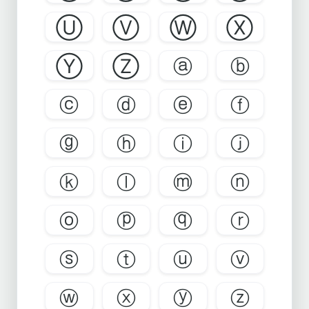
Ⓤ
Ⓥ
Ⓦ
Ⓧ
Ⓨ
Ⓩ
ⓐ
ⓑ
ⓒ
ⓓ
ⓔ
ⓕ
ⓖ
ⓗ
ⓘ
ⓙ
ⓚ
ⓛ
ⓜ
ⓝ
ⓞ
ⓟ
ⓠ
ⓡ
ⓢ
ⓣ
ⓤ
ⓥ
ⓦ
ⓧ
ⓨ
ⓩ