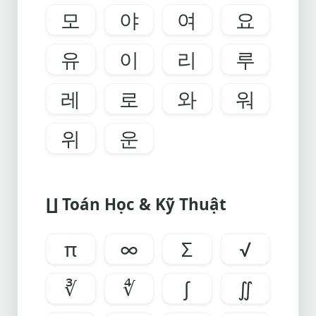
모
야
여
요
유
이
리
루
레
로
와
워
위
운
∐ Toán Học & Kỹ Thuật
π
∞
Σ
√
∛
∜
∫
∬