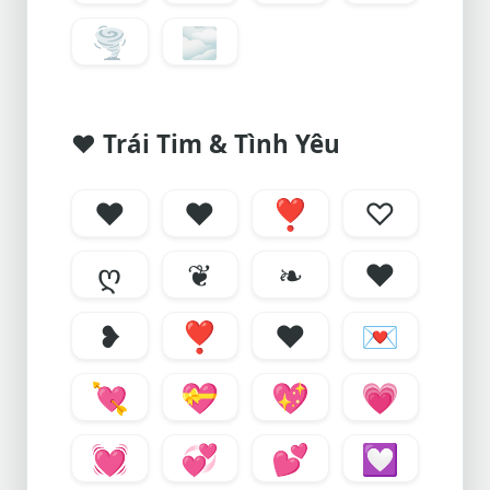
🌪
🌫
❤ Trái Tim & Tình Yêu
❤
♥
❣
♡
ღ
❦
❧
♥
❥
❣
❤
💌
💘
💝
💖
💗
💓
💞
💕
💟