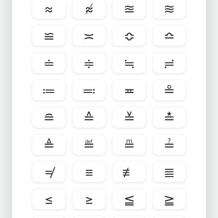
≈
≉
≊
≋
≌
≍
≎
≏
≐
≑
≒
≓
≔
≕
≖
≗
≘
≙
≚
≛
≜
≝
≞
≟
≠
≡
≢
≣
≤
≥
≦
≧