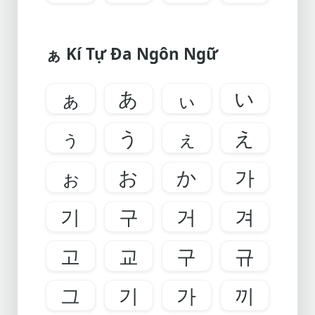
ぁ Kí Tự Đa Ngôn Ngữ
ぁ
あ
ぃ
い
ぅ
う
ぇ
え
ぉ
お
か
가
기
구
거
겨
고
교
구
규
그
기
가
끼