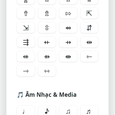
⇮
⇯
⇰
⇱
⇲
⇳
⇴
⇵
⇶
⇷
⇸
⇹
⇺
⇻
⇼
⇽
⇾
⇿
🎵 Âm Nhạc & Media
♩
♪
♫
♬