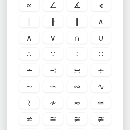
∝
∠
∡
∢
∣
∦
∥
∧
∧
∨
∩
∪
∴
∵
∶
∷
∸
∹
∺
∻
∼
∽
∾
∿
≀
≁
≂
≃
≄
≅
≆
≇