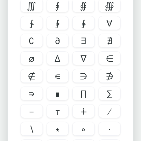
∭
∮
∯
∰
∱
∲
∳
∀
∁
∂
∃
∄
∅
∆
∇
∈
∉
∊
∋
∌
∍
∎
∏
∑
−
∓
∔
∖
∗
∘
∙