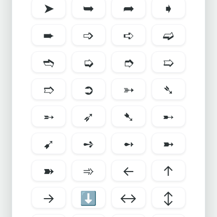
➤
➥
➦
➧
➨
➩
➪
➫
➬
➭
➮
➯
➱
➲
➳
➴
➵
➶
➷
➸
➹
➺
➻
➼
➽
➾
←
↑
→
⬇
↔
↕