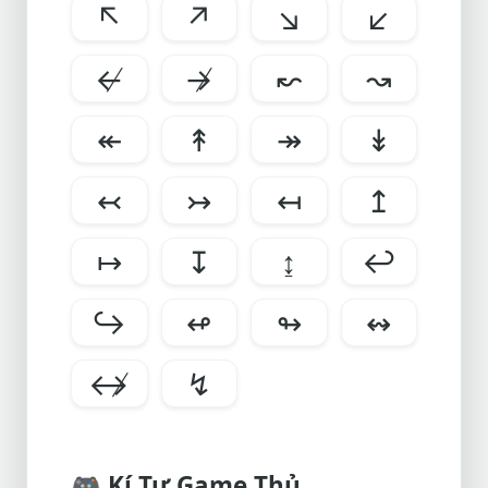
↖
↗
↘
↙
↚
↛
↜
↝
↞
↟
↠
↡
↢
↣
↤
↥
↦
↧
↨
↩
↪
↫
↬
↭
↮
↯
🎮 Kí Tự Game Thủ