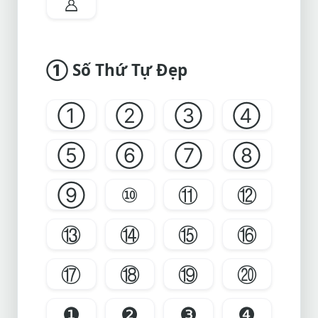
♙
① Số Thứ Tự Đẹp
①
②
③
④
⑤
⑥
⑦
⑧
⑨
⑩
⑪
⑫
⑬
⑭
⑮
⑯
⑰
⑱
⑲
⑳
❶
❷
❸
❹