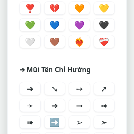
❣
💔
🧡
💛
💚
💙
💜
🖤
🤍
🤎
❤️‍🔥
❤️‍🩹
➔ Mũi Tên Chỉ Hướng
➔
➘
➙
➚
➛
➜
➞
➟
➠
➡
➢
➣