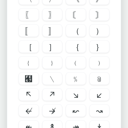
〖
〗
〘
〙
〚
〛
（
）
［
］
｛
｝
﹛
﹜
﹙
﹚
﹧
﹨
﹪
﹫
↖
↗
↘
↙
↚
↛
↜
↝
↞
↟
↠
↡