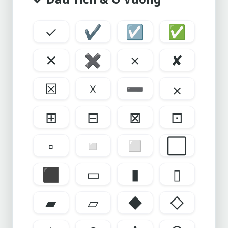
✓
✔
☑
✅
✕
✖
✗
✘
☒
☓
➖
⨉
⊞
⊟
⊠
⊡
▫
◽
◻
⬜
⬛
▭
▮
▯
▰
▱
◆
◇