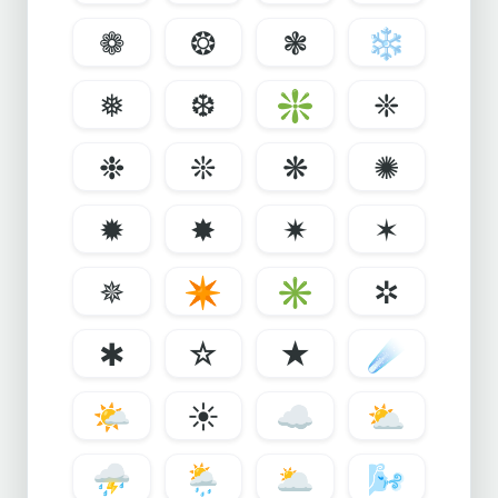
❁
❂
❃
❄
❅
❆
❇
❈
❉
❊
❋
✺
✹
✸
✷
✶
✵
✴
✳
✲
✱
☆
★
☄
🌤
☀
☁
⛅
⛈
🌦
🌥
🌬