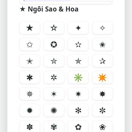
★ Ngôi Sao & Hoa
★
☆
✦
✧
✩
✪
✫
✬
✭
✮
✯
✰
✱
✲
✳
✴
✵
✶
✷
✸
✹
✺
✻
✼
✽
✾
✿
❀