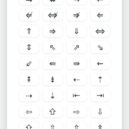
⇍
⇎
⇏
⇐
⇑
⇒
⇓
⇔
⇕
⇖
⇗
⇘
⇙
⇚
⇛
⇜
⇞
⇟
⇠
⇡
⇢
⇣
⇤
⇥
⇦
⇧
⇨
⇩
⇪
⇫
⇬
⇭