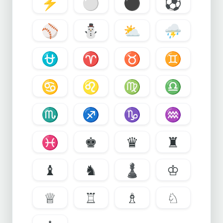
⚡
⚪
⚫
⚽
⚾
⛄
⛅
⛈
⛎
♈
♉
♊
♋
♌
♍
♎
♏
♐
♑
♒
♓
♚
♛
♜
♝
♞
♟
♔
♕
♖
♗
♘