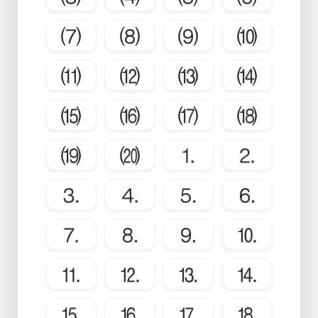
⑺
⑻
⑼
⑽
⑾
⑿
⒀
⒁
⒂
⒃
⒄
⒅
⒆
⒇
⒈
⒉
⒊
⒋
⒌
⒍
⒎
⒏
⒐
⒑
⒒
⒓
⒔
⒕
⒖
⒗
⒘
⒙