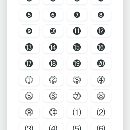
❺
❻
❼
❽
❾
❿
⓫
⓬
⓭
⓮
⓯
⓰
⓱
⓲
⓳
⓴
⓵
⓶
⓷
⓸
⓹
⓺
⓻
⓼
⓽
⓾
⑴
⑵
⑶
⑷
⑸
⑹