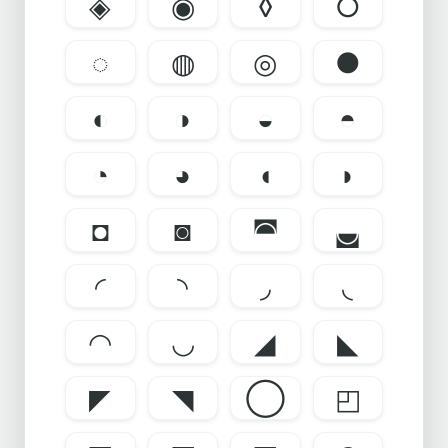
◈
◉
◊
○
◌
◍
◎
●
◐
◑
◒
◓
◔
◕
◖
◗
◘
◙
◚
◛
◜
◝
◞
◟
◠
◡
◢
◣
◤
◥
◯
◰